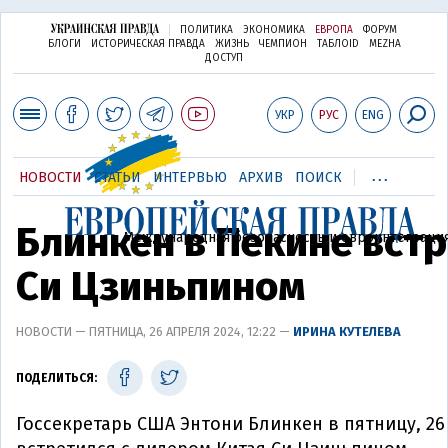
ПОЛИТИКА
ЭКОНОМИКА
ЕВРОПА
ФОРУМ
БЛОГИ
ИСТОРИЧЕСКАЯ ПРАВДА
ЖИЗНЬ
ЧЕМПИОН
ТАБЛОID
MEZHA
ДОСТУП
УКР
РУС
ENG
...
НОВОСТИ
СТАТЬИ
ИНТЕРВЬЮ
АРХИВ
ПОИСК
Блинкен в Пекине встр
Международная безопасность и евроинтеграци
Си Цзиньпином
НОВОСТИ — ПЯТНИЦА, 26 АПРЕЛЯ 2024, 12:22 —
ИРИНА КУТЕЛЕВА
ПОДЕЛИТЬСЯ:
Госсекретарь США Энтони Блинкен в пятницу, 26