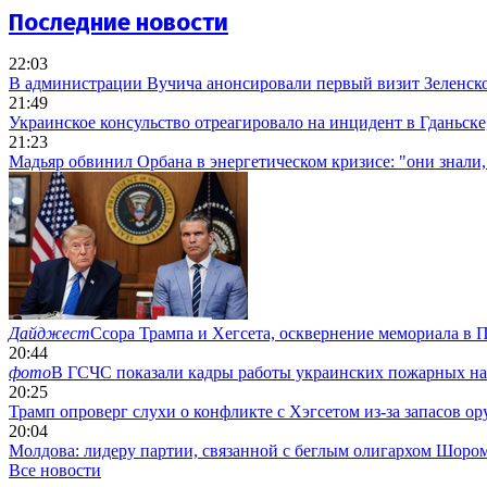
Последние новости
22:03
В администрации Вучича анонсировали первый визит Зеленск
21:49
Украинское консульство отреагировало на инцидент в Гданьске
21:23
Мадьяр обвинил Орбана в энергетическом кризисе: "они знали,
Дайджест
Ссора Трампа и Хегсета, осквернение мемориала в 
20:44
фото
В ГСЧС показали кадры работы украинских пожарных н
20:25
Трамп опроверг слухи о конфликте с Хэгсетом из-за запасов 
20:04
Молдова: лидеру партии, связанной с беглым олигархом Шоро
Все новости