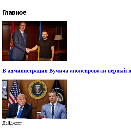
Главное
В администрации Вучича анонсировали первый в
Дайджест