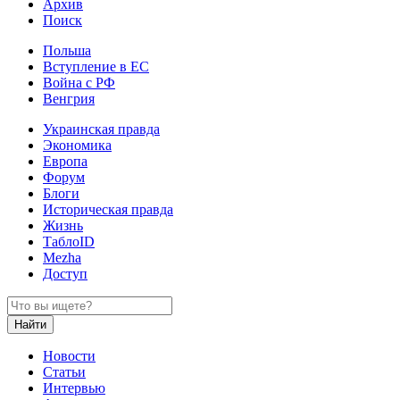
Архив
Поиск
Польша
Вступление в ЕС
Война с РФ
Венгрия
Украинская правда
Экономика
Европа
Форум
Блоги
Историческая правда
Жизнь
ТаблоID
Mezha
Доступ
Новости
Статьи
Интервью