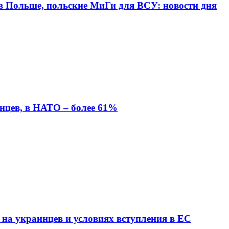
 в Польше, польские МиГи для ВСУ: новости дня
нцев, в НАТО – более 61%
 на украинцев и условиях вступления в ЕС