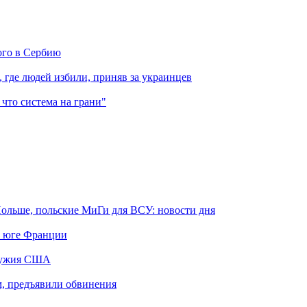
ого в Сербию
, где людей избили, приняв за украинцев
 что система на грани"
Польше, польские МиГи для ВСУ: новости дня
а юге Франции
оружия США
м, предъявили обвинения