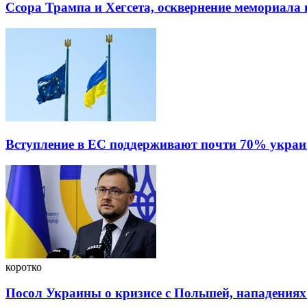
Ссора Трампа и Хегсета, осквернение мемориала
Вступление в ЕС поддерживают почти 70% украи
коротко
Посол Украины о кризисе с Польшей, нападениях