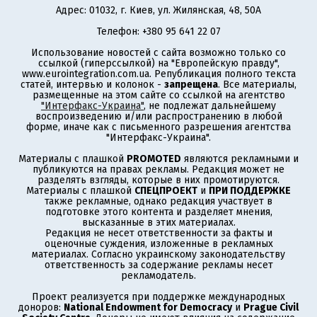
Адрес: 01032, г. Киев, ул. Жилянская, 48, 50А
Телефон: +380 95 641 22 07
Использование новостей с сайта возможно только со
ссылкой (гиперссылкой) на "Европейскую правду",
www.eurointegration.com.ua. Републикация полного текста
статей, интервью и колонок -
запрещена
. Все материалы,
размещенные на этом сайте со ссылкой на агентство
"Интерфакс-Украина"
, не подлежат дальнейшему
воспроизведению и/или распространению в любой
форме, иначе как с письменного разрешения агентства
"Интерфакс-Украина".
Материалы с плашкой
PROMOTED
являются рекламными и
публикуются на правах рекламы. Редакция может не
разделять взгляды, которые в них промотируются.
Материалы с плашкой
СПЕЦПРОЕКТ
и
ПРИ ПОДДЕРЖКЕ
также рекламные, однако редакция участвует в
подготовке этого контента и разделяет мнения,
высказанные в этих материалах.
Редакция не несет ответственности за факты и
оценочные суждения, изложенные в рекламных
материалах. Согласно украинскому законодательству
ответственность за содержание рекламы несет
рекламодатель.
Проект реализуется при поддержке международных
доноров:
National Endowment for Democracy
и
Prague Civil