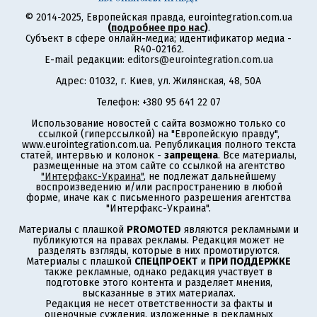
© 2014-2025, Европейская правда, eurointegration.com.ua
(
подробнее про нас
)
.
Субъект в сфере онлайн-медиа; идентификатор медиа -
R40-02162.
E-mail редакции:
editors@eurointegration.com.ua
Адрес: 01032, г. Киев, ул. Жилянская, 48, 50А
Телефон: +380 95 641 22 07
Использование новостей с сайта возможно только со
ссылкой (гиперссылкой) на "Европейскую правду",
www.eurointegration.com.ua. Републикация полного текста
статей, интервью и колонок -
запрещена
. Все материалы,
размещенные на этом сайте со ссылкой на агентство
"Интерфакс-Украина"
, не подлежат дальнейшему
воспроизведению и/или распространению в любой
форме, иначе как с письменного разрешения агентства
"Интерфакс-Украина".
Материалы с плашкой
PROMOTED
являются рекламными и
публикуются на правах рекламы. Редакция может не
разделять взгляды, которые в них промотируются.
Материалы с плашкой
СПЕЦПРОЕКТ
и
ПРИ ПОДДЕРЖКЕ
также рекламные, однако редакция участвует в
подготовке этого контента и разделяет мнения,
высказанные в этих материалах.
Редакция не несет ответственности за факты и
оценочные суждения, изложенные в рекламных