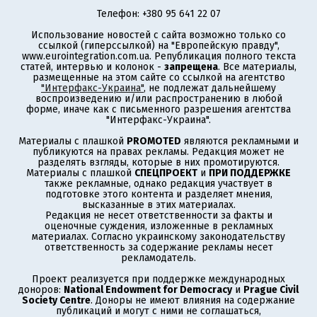
Телефон: +380 95 641 22 07
Использование новостей с сайта возможно только со
ссылкой (гиперссылкой) на "Европейскую правду",
www.eurointegration.com.ua. Републикация полного текста
статей, интервью и колонок -
запрещена
. Все материалы,
размещенные на этом сайте со ссылкой на агентство
"Интерфакс-Украина"
, не подлежат дальнейшему
воспроизведению и/или распространению в любой
форме, иначе как с письменного разрешения агентства
"Интерфакс-Украина".
Материалы с плашкой
PROMOTED
являются рекламными и
публикуются на правах рекламы. Редакция может не
разделять взгляды, которые в них промотируются.
Материалы с плашкой
СПЕЦПРОЕКТ
и
ПРИ ПОДДЕРЖКЕ
также рекламные, однако редакция участвует в
подготовке этого контента и разделяет мнения,
высказанные в этих материалах.
Редакция не несет ответственности за факты и
оценочные суждения, изложенные в рекламных
материалах. Согласно украинскому законодательству
ответственность за содержание рекламы несет
рекламодатель.
Проект реализуется при поддержке международных
доноров:
National Endowment for Democracy
и
Prague Civil
Society Centre
. Доноры не имеют влияния на содержание
публикаций и могут с ними не соглашаться,