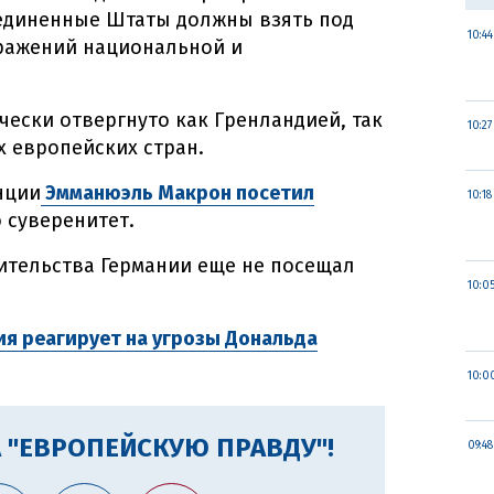
оединенные Штаты должны взять под
10:44
бражений национальной и
чески отвергнуто как Гренландией, так
10:27
х европейских стран.
нции
Эмманюэль Макрон посетил
10:18
о суверенитет.
ительства Германии еще не посещал
10:0
ия реагирует на угрозы Дональда
10:0
 "ЕВРОПЕЙСКУЮ ПРАВДУ"!
09:48