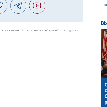
В
ВЫ
кст и нажмите Ctrl+Enter, чтобы сообщить об этом редакции.
С
с
С