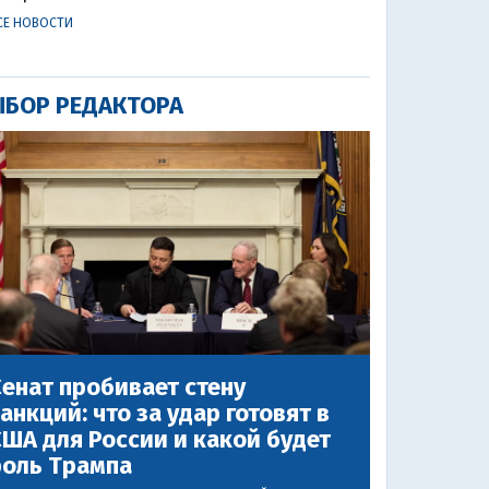
СЕ НОВОСТИ
БОР РЕДАКТОРА
енат пробивает стену
анкций: что за удар готовят в
ША для России и какой будет
роль Трампа