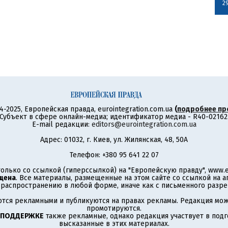
2
4-2025, Европейская правда, eurointegration.com.ua
(
подробнее пр
Субъект в сфере онлайн-медиа; идентификатор медиа - R40-02162
E-mail редакции:
editors@eurointegration.com.ua
Адрес: 01032, г. Киев, ул. Жилянская, 48, 50А
Телефон: +380 95 641 22 07
олько со ссылкой (гиперссылкой) на "Европейскую правду", www.eu
щена
. Все материалы, размещенные на этом сайте со ссылкой на 
аспространению в любой форме, иначе как с письменного разре
тся рекламными и публикуются на правах рекламы. Редакция може
промотируются.
 ПОДДЕРЖКЕ
также рекламные, однако редакция участвует в подго
высказанные в этих материалах.