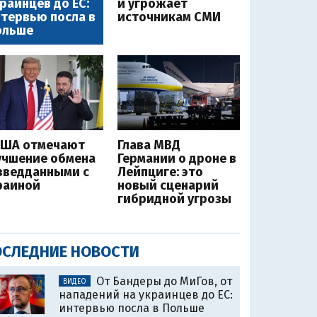
раинцев до ЕС:
и угрожает
тервью посла в
источникам СМИ
ольше
США отмечают
Глава МВД
учшение обмена
Германии о дроне в
зведданными с
Лейпциге: это
раиной
новый сценарий
гибридной угрозы
СЛЕДНИЕ НОВОСТИ
От Бандеры до МиГов, от
ВИДЕО
нападений на украинцев до ЕС:
интервью посла в Польше