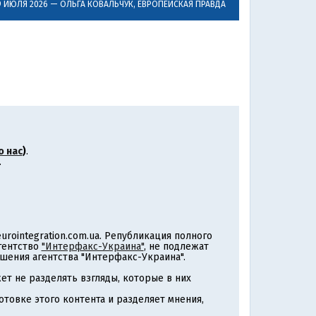
9 ИЮЛЯ 2026 —
ОЛЬГА КОВАЛЬЧУК
, ЕВРОПЕЙСКАЯ ПРАВДА
о нас
)
.
.
rointegration.com.ua. Републикация полного
агентство
"Интерфакс-Украина"
, не подлежат
шения агентства "Интерфакс-Украина".
т не разделять взгляды, которые в них
товке этого контента и разделяет мнения,