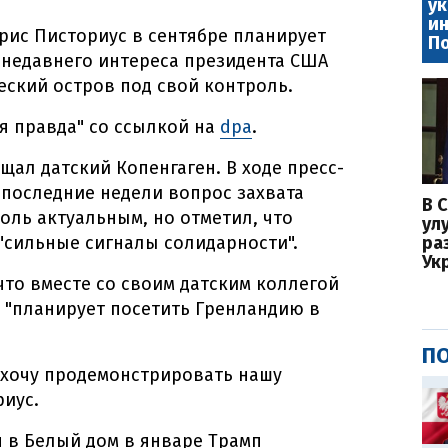
ук
ин
рис Писториус в сентябре планирует
П
 недавнего интереса президента США
еский остров под свой контроль.
я правда" со ссылкой на
dpa
.
щал датский Копенгаген. В ходе пресс-
 последние недели вопрос захвата
В 
оль актуальным, но отметил, что
ул
"сильные сигналы солидарности".
ра
Ук
что вместе со своим датским коллегой
 "планирует посетить Гренландию в
ПО
я хочу продемонстрировать нашу
риус.
 в Белый дом в январе Трамп