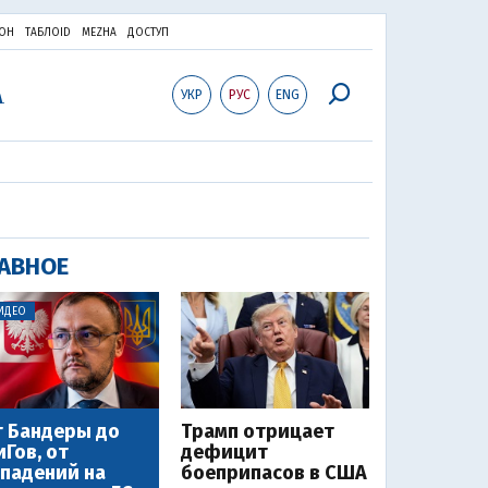
ОН
ТАБЛОID
MEZHA
ДОСТУП
УКР
РУС
ENG
АВНОЕ
ИДЕО
 Бандеры до
Трамп отрицает
Гов, от
дефицит
падений на
боеприпасов в США