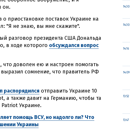
 он.
14:30
з о приостановке поставок Украине на
: "Я не знаю, вы мне скажите".
14:30
ный разговор президента США Дональда
о, в ходе которого
обсуждался вопрос
14:16
, что доволен ею и настроен помогать
выразил сомнение, что правитель РФ
14:09
п распорядился
отправить Украине 10
13:52
t, а также давит на Германию, чтобы та
Patriot Украине.
ляет помощь ВСУ, но надолго ли? Что
13:47
ошении Украины