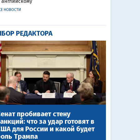
английскому
СЕ НОВОСТИ
БОР РЕДАКТОРА
енат пробивает стену
анкций: что за удар готовят в
ША для России и какой будет
роль Трампа