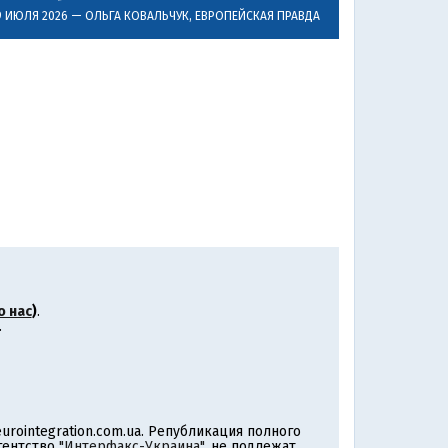
9 ИЮЛЯ 2026 —
ОЛЬГА КОВАЛЬЧУК
, ЕВРОПЕЙСКАЯ ПРАВДА
о нас
)
.
.
rointegration.com.ua. Републикация полного
агентство
"Интерфакс-Украина"
, не подлежат