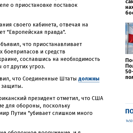
са
еле о приостановке поставок
на
бо
дания своего кабинета, отвечая на
т "Европейская правда".
бъявил, что приостанавливает
х боеприпасов и средств
раине, сославшись на необходимость
По
По
от других угроз.
50
по
явил, что Соединенные Штаты
должны
 защиты.
риканский президент отметил, что США
ие для обороны, поскольку
ПО
мир Путин "убивает слишком много
14:50
не оборонное вооружение, и я