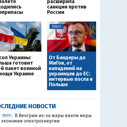
молете
расширила
ходились
санкции против
еприпасы
России
ВИДЕО
сол Украины:
От Бандеры до
льша готовит
МиГов, от
-й пакет военной
нападений на
мощи Украине
украинцев до ЕС:
интервью посла в
Польше
СЛЕДНИЕ НОВОСТИ
В Венгрии из-за жары ввели меры
ФОТО
экономии электроэнергии