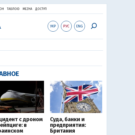
ОН
ТАБЛОID
MEZHA
ДОСТУП
УКР
РУС
ENG
АВНОЕ
цидент с дроном
Суда, банки и
Лейпциге: в
предприятия:
раинском
Британия