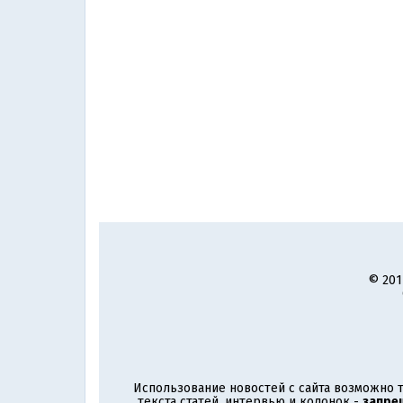
© 201
Использование новостей с сайта возможно т
текста статей, интервью и колонок -
запре