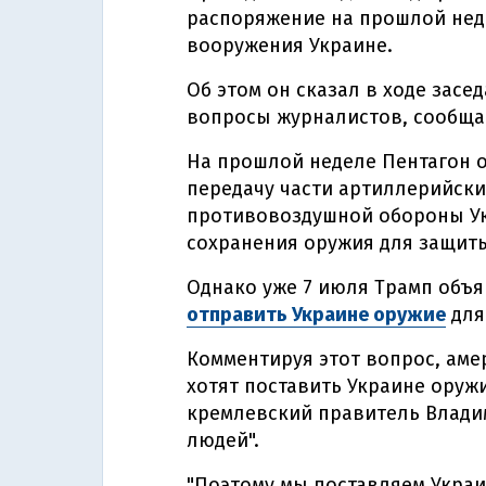
распоряжение на прошлой нед
вооружения Украине.
Об этом он сказал в ходе засе
вопросы журналистов, сообщае
На прошлой неделе Пентагон о
передачу части артиллерийски
противовоздушной обороны Ук
сохранения оружия для защиты 
Однако уже 7 июля Трамп объ
отправить Украине оружие
для
Комментируя этот вопрос, аме
хотят поставить Украине оруж
кремлевский правитель Влади
людей".
"Поэтому мы поставляем Украи