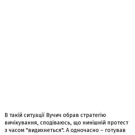
В такій ситуації Вучич обрав стратегію
вичікування, сподіваюсь, що нинішній протест
з часом "видихнеться". А одночасно – готував