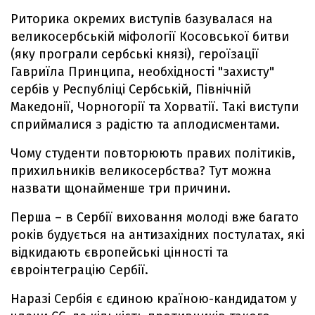
Риторика окремих виступів базувалася на
великосербській міфології Косовської битви
(яку програли сербські князі), героїзації
Гавриїла Принципа, необхідності "захисту"
сербів у Республіці Сербській, Північній
Македонії, Чорногорії та Хорватії. Такі виступи
сприймалися з радістю та аплодисментами.
Чому студенти повторюють правих політиків,
прихильників великосербства? Тут можна
назвати щонайменше три причини.
Перша – в Сербії виховання молоді вже багато
років будується на антизахідних постулатах, які
відкидають європейські цінності та
євроінтеграцію Сербії.
Наразі Сербія є єдиною країною-кандидатом у