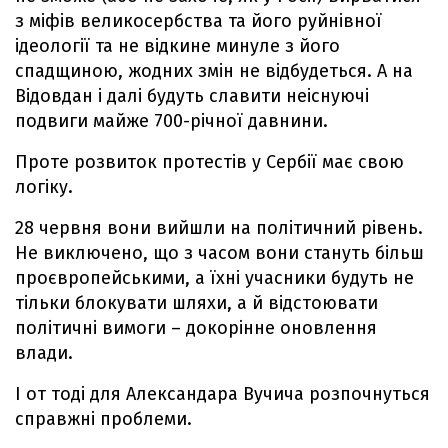
з міфів великосербства та його руйнівної
ідеології та не відкине минуле з його
спадщиною, жодних змін не відбудеться. А на
Відовдан і далі будуть славити неіснуючі
подвиги майже 700-річної давнини.
Проте розвиток протестів у Сербії має свою
логіку.
28 червня вони вийшли на політичний рівень.
Не виключено, що з часом вони стануть більш
проєвропейськими, а їхні учасники будуть не
тільки блокувати шляхи, а й відстоювати
політичні вимоги – докорінне оновлення
влади.
І от тоді для Александара Вучича розпочнуться
справжні проблеми.