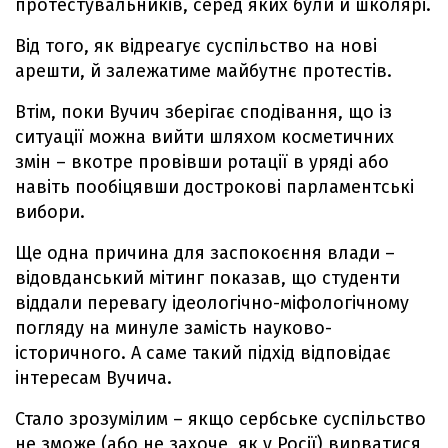
протестувальників, серед яких були й школярі.
Від того, як відреагує суспільство на нові
арешти, й залежатиме майбутнє протестів.
Втім, поки Вучич зберігає сподівання, що із
ситуації можна вийти шляхом косметичних
змін – вкотре провівши ротації в уряді або
навіть пообіцявши дострокові парламентські
вибори.
Ще одна причина для заспокоєння влади –
відовданський мітинг показав, що студенти
віддали перевагу ідеологічно-міфологічному
погляду на минуле замість науково-
історичного. А саме такий підхід відповідає
інтересам Вучича.
Стало зрозумілим – якщо сербське суспільство
не зможе (або не захоче, як у Росії) вирватися