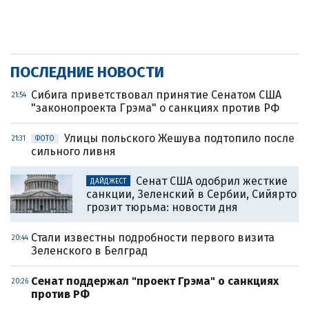
ПОСЛЕДНИЕ НОВОСТИ
Сибига приветствовал принятие Сенатом США
21:54
"законопроекта Грэма" о санкциях против РФ
Улицы польского Жешува подтопило после
21:31
ФОТО
сильного ливня
Сенат США одобрил жесткие
ДАЙДЖЕСТ
санкции, Зеленский в Сербии, Сийярто
грозит тюрьма: новости дня
Стали известны подробности первого визита
20:44
Зеленского в Белград
Сенат поддержал "проект Грэма" о санкциях
20:26
против РФ