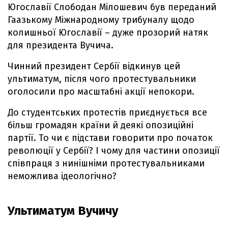
Югославії Слободан Мілошевич був переданий
Гаазькому Міжнародному трибуналу щодо
колишньої Югославії – дуже прозорий натяк
для президента Вучича.
Чинний президент Сербії відкинув цей
ультиматум, після чого протестувальники
оголосили про масштабні акції непокори.
До студентських протестів приєднується все
більш громадян країни й деякі опозиційні
партії. То чи є підстави говорити про початок
революції у Сербії? І чому для частини опозиції
співпраця з нинішніми протестувальниками
неможлива ідеологічно?
Ультиматум Вучичу