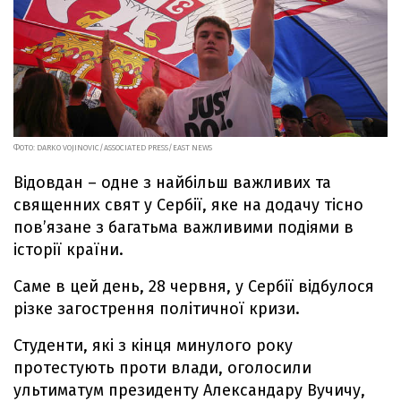
ФОТО: DARKO VOJINOVIC/ASSOCIATED PRESS/EAST NEWS
Відовдан – одне з найбільш важливих та
священних свят у Сербії, яке на додачу тісно
пов’язане з багатьма важливими подіями в
історії країни.
Саме в цей день, 28 червня, у Сербії відбулося
різке загострення політичної кризи.
Студенти, які з кінця минулого року
протестують проти влади, оголосили
ультиматум президенту Александару Вучичу,