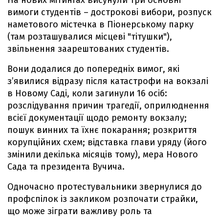
На нових мітингах висунули три основні
вимоги студентів – дострокові вибори, розпуск
наметового містечка в Піонерському парку
(там розташувалися місцеві "тітушки"),
звільнення заарештованих студентів.
Вони додалися до попередніх вимог, які
з’явилися відразу після катастрофи на вокзалі
в Новому Саді, коли загинули 16 осіб:
розслідування причин трагедії, оприлюднення
всієї документації щодо ремонту вокзалу;
пошук винних та їхнє покарання; розкриття
корупційних схем; відставка глави уряду (його
змінили декілька місяців тому), мера Нового
Сада та президента Вучича.
Одночасно протестувальники звернулися до
профспілок із закликом розпочати страйки,
що може зіграти важливу роль та