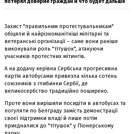
потерял доверие граждан и что будет дальше
Захист "правильним протестувальникам"
обіцяли й найрізноманітніші мілітарні та
ветеранські організації – саме вони раніше
виконували роль "тітушок", атакуючи
учасників протестних мітингів.
А на додачу керівна Сербська прогресивна
партія автобусами привезла кілька сотень
союзників з глибинки Сербії, де
великосербство традиційно поширено.
Проте вони вирішили посидіти в автобусах та
погуляти по Белграду замість демонстрації
своєї підтримки владі й лише потім
приєдналися до "тітушок" у Піонерському
парку.