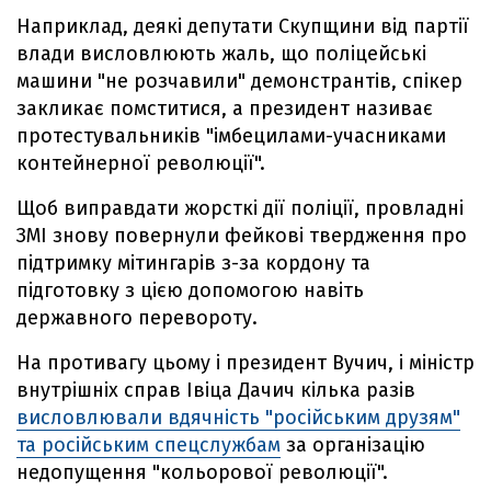
Наприклад, деякі депутати Скупщини від партії
влади висловлюють жаль, що поліцейські
машини "не розчавили" демонстрантів, спікер
закликає помститися, а президент називає
протестувальників "імбецилами-учасниками
контейнерної революції".
Щоб виправдати жорсткі дії поліції, провладні
ЗМІ знову повернули фейкові твердження про
підтримку мітингарів з-за кордону та
підготовку з цією допомогою навіть
державного перевороту.
На противагу цьому і президент Вучич, і міністр
внутрішніх справ Івіца Дачич кілька разів
висловлювали вдячність "російським друзям"
та російським спецслужбам
за організацію
недопущення "кольорової революції".