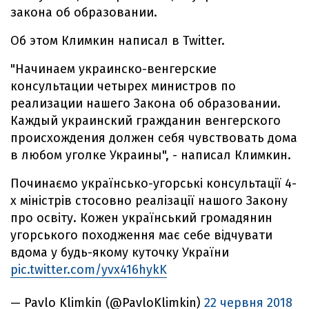
закона об образовании.
Об этом Климкин написал в Twitter.
"Начинаем украинско-венгерские
консультации четырех министров по
реализации нашего Закона об образовании.
Каждый украинский гражданин венгерского
происхождения должен себя чувствовать дома
в любом уголке Украины", - написал Климкин.
Починаємо українсько-угорські консультації 4-
х міністрів стосовно реалізації нашого Закону
про освіту. Кожен український громадянин
угорського походження має себе відчувати
вдома у будь-якому куточку України
pic.twitter.com/yvx416hykK
— Pavlo Klimkin (@PavloKlimkin)
22 червня 2018