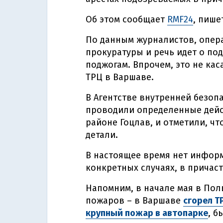
Об этом сообщает
RMF24
, пише
По данным журналистов, опер
прокуратуры и речь идет о по
поджогам. Впрочем, это не ка
ТРЦ в Варшаве.
В Агентстве внутренней безоп
проводили определенные дейс
районе Гоцлав, и отметили, чт
детали.
В настоящее время нет инфор
конкретных случаях, в причас
Напомним, в начале мая в По
пожаров – в Варшаве
сгорел Т
крупный пожар в автопарке
, б