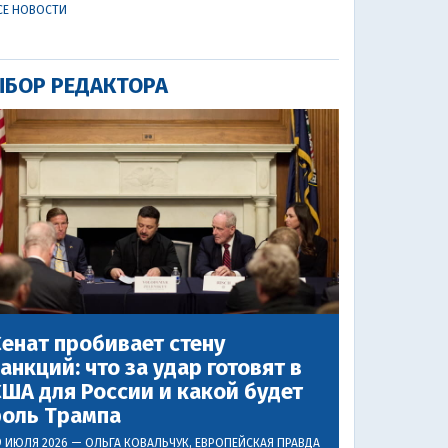
СЕ НОВОСТИ
БОР РЕДАКТОРА
енат пробивает стену
анкций: что за удар готовят в
ША для России и какой будет
роль Трампа
9 ИЮЛЯ 2026 —
ОЛЬГА КОВАЛЬЧУК
, ЕВРОПЕЙСКАЯ ПРАВДА