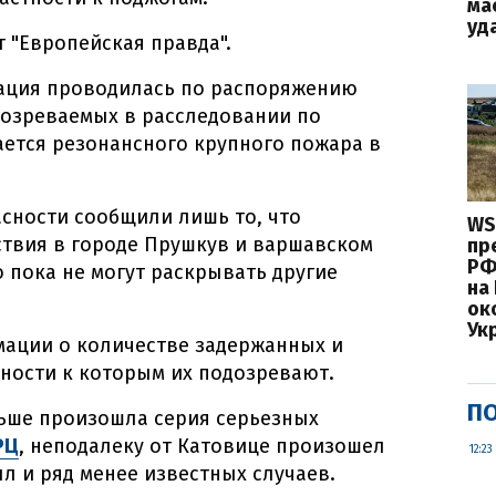
ма
уд
т "Европейская правда".
ация проводилась по распоряжению
дозреваемых в расследовании по
сается резонансного крупного пожара в
асности сообщили лишь то, что
WS
твия в городе Прушкув и варшавском
пр
РФ
о пока не могут раскрывать другие
на
ок
Ук
мации о количестве задержанных и
тности к которым их подозревают.
ПО
льше произошла серия серьезных
РЦ
, неподалеку от Катовице произошел
12:23
ыл и ряд менее известных случаев.