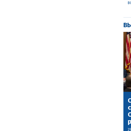
В
ВЫ
С
с
С
2