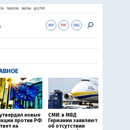
ОН
ТАБЛОID
MEZHA
ДОСТУП
УКР
РУС
ENG
АВНОЕ
 утвердил новые
СМИ: в МВД
нкции против РФ
Германии заявляют
ответ на
об отсутствии