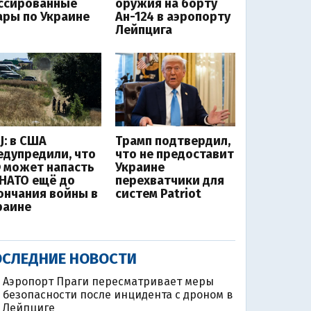
ссированные
оружия на борту
ары по Украине
Ан-124 в аэропорту
Лейпцига
J: в США
Трамп подтвердил,
едупредили, что
что не предоставит
 может напасть
Украине
 НАТО ещё до
перехватчики для
ончания войны в
систем Patriot
раине
СЛЕДНИЕ НОВОСТИ
Аэропорт Праги пересматривает меры
безопасности после инцидента с дроном в
Лейпциге