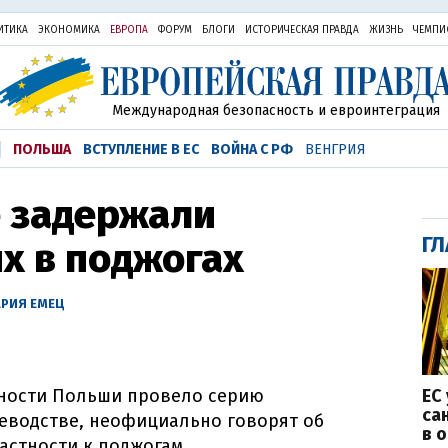
ИТИКА
ЭКОНОМИКА
ЕВРОПА
ФОРУМ
БЛОГИ
ИСТОРИЧЕСКАЯ ПРАВДА
ЖИЗНЬ
ЧЕМПИ
Международная безопасность и евроинтеграция
ПОЛЬША
ВСТУПЛЕНИЕ В ЕС
ВОЙНА С РФ
ВЕНГРИЯ
е задержали
ГЛ
х в поджогах
РИЯ ЕМЕЦ
ЕС
сности Польши провело серию
са
еводстве, неофициально говорят об
в 
астности к поджогам.