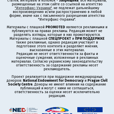
статей, интервью и колонок -
запрещена
. Все материалы,
размещенные на этом сайте со ссылкой на агентство
"Интерфакс-Украина"
, не подлежат дальнейшему
воспроизведению и/или распространению в любой
форме, иначе как с письменного разрешения агентства
"Интерфакс-Украина".
Материалы с плашкой
PROMOTED
являются рекламными и
публикуются на правах рекламы. Редакция может не
разделять взгляды, которые в них промотируются.
Материалы с плашкой
СПЕЦПРОЕКТ
и
ПРИ ПОДДЕРЖКЕ
также рекламные, однако редакция участвует в
подготовке этого контента и разделяет мнения,
высказанные в этих материалах.
Редакция не несет ответственности за факты и
оценочные суждения, изложенные в рекламных
материалах. Согласно украинскому законодательству
ответственность за содержание рекламы несет
рекламодатель.
Проект реализуется при поддержке международных
доноров:
National Endowment for Democracy
и
Prague Civil
Society Centre
. Доноры не имеют влияния на содержание
публикаций и могут с ними не соглашаться,
ответственность за оценки несет исключительно
редакция.