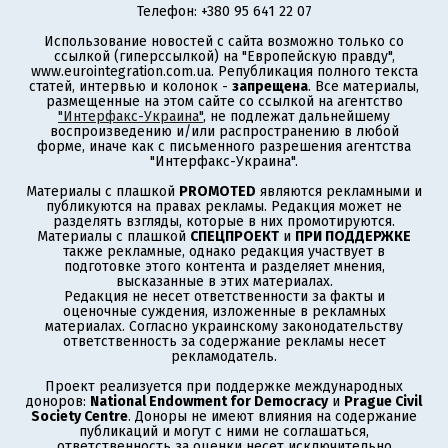
Телефон: +380 95 641 22 07
Использование новостей с сайта возможно только со
ссылкой (гиперссылкой) на "Европейскую правду",
www.eurointegration.com.ua. Републикация полного текста
статей, интервью и колонок -
запрещена
. Все материалы,
размещенные на этом сайте со ссылкой на агентство
"Интерфакс-Украина"
, не подлежат дальнейшему
воспроизведению и/или распространению в любой
форме, иначе как с письменного разрешения агентства
"Интерфакс-Украина".
Материалы с плашкой
PROMOTED
являются рекламными и
публикуются на правах рекламы. Редакция может не
разделять взгляды, которые в них промотируются.
Материалы с плашкой
СПЕЦПРОЕКТ
и
ПРИ ПОДДЕРЖКЕ
также рекламные, однако редакция участвует в
подготовке этого контента и разделяет мнения,
высказанные в этих материалах.
Редакция не несет ответственности за факты и
оценочные суждения, изложенные в рекламных
материалах. Согласно украинскому законодательству
ответственность за содержание рекламы несет
рекламодатель.
Проект реализуется при поддержке международных
доноров:
National Endowment for Democracy
и
Prague Civil
Society Centre
. Доноры не имеют влияния на содержание
публикаций и могут с ними не соглашаться,
ответственность за оценки несет исключительно