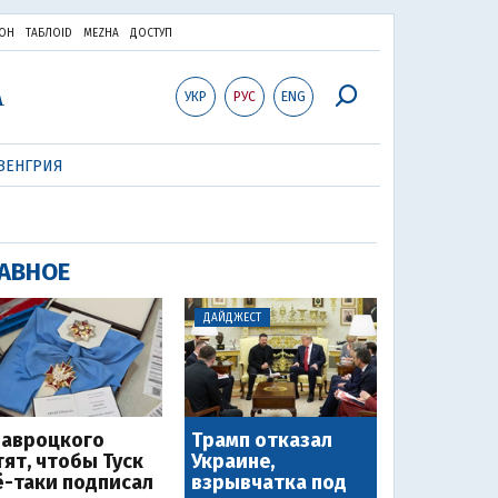
ОН
ТАБЛОID
MEZHA
ДОСТУП
УКР
РУС
ENG
ВЕНГРИЯ
АВНОЕ
ДАЙДЖЕСТ
Навроцкого
Трамп отказал
тят, чтобы Туск
Украине,
ё-таки подписал
взрывчатка под