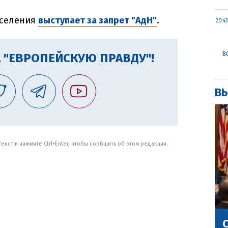
аселения
выступает за запрет "АдН"
.
20:43
В
 "ЕВРОПЕЙСКУЮ ПРАВДУ"!
ВЫ
кст и нажмите Ctrl+Enter, чтобы сообщить об этом редакции.
С