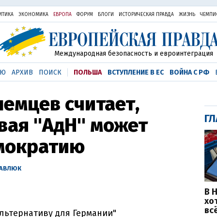
ИТИКА
ЭКОНОМИКА
ЕВРОПА
ФОРУМ
БЛОГИ
ИСТОРИЧЕСКАЯ ПРАВДА
ЖИЗНЬ
ЧЕМПИ
Международная безопасность и евроинтеграция
ЬЮ
АРХИВ
ПОИСК
ПОЛЬША
ВСТУПЛЕНИЕ В ЕС
ВОЙНА С РФ
емцев считает,
ГЛ
вая "АдН" может
мократию
ПАВЛЮК
В 
хо
вс
льтернативу для Германии"