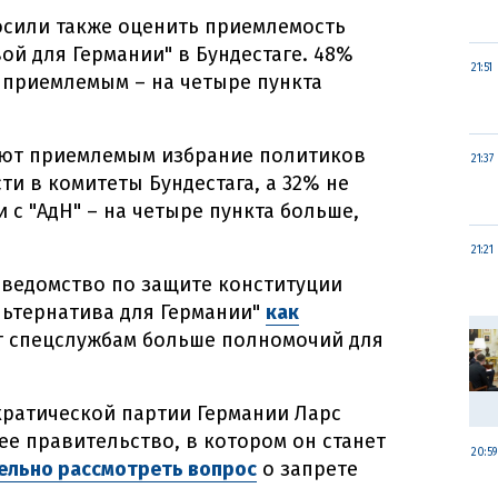
осили также оценить приемлемость
ой для Германии" в Бундестаге. 48%
21:51
 приемлемым – на четыре пункта
ают приемлемым избрание политиков
21:37
и в комитеты Бундестага, а 32% не
с "АдН" – на четыре пункта больше,
21:21
 ведомство по защите конституции
ьтернатива для Германии"
как
т спецслужбам больше полномочий для
ратической партии Германии Ларс
ее правительство, в котором он станет
20:59
льно рассмотреть вопрос
о запрете