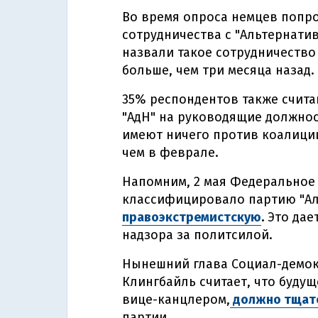
Во время опроса немцев попр
сотрудничества с "Альтернатив
назвали такое сотрудничество
больше, чем три месяца назад.
35% респондентов также счит
"АдН" на руководящие должност
имеют ничего против коалиции 
чем в феврале.
Напомним, 2 мая Федеральное
классифицировало партию "Ал
правоэкстремистскую
.
Это дае
надзора за политсилой.
Нынешний глава Социал-демок
Клингбайль считает, что будущ
вице-канцлером,
должно тщате
партии.