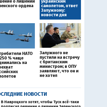
шение о лишении
украинским
ленского ордена
самолетом, ответ
Залужному:
новости дня
Залужного не
требители НАТО
пустили на встречу
 250 % чаще
с британским
днимались на
министром; в ОПУ
рехват
заявляют, что он и
ссийских
не хотел
молетов
СЛЕДНИЕ НОВОСТИ
В Навроцкого хотят, чтобы Туск всё-таки
подписал решение о лишении Зеленского