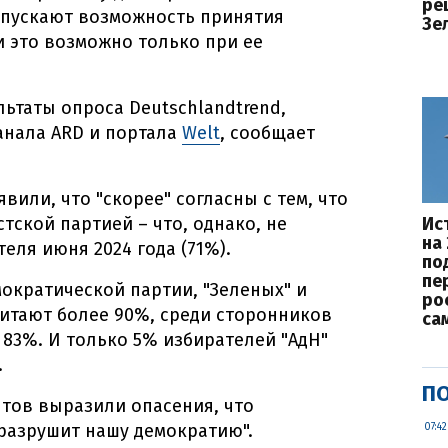
ре
опускают возможность принятия
Зе
 это возможно только при ее
льтаты опроса Deutschlandtrend,
анала ARD и портала
Welt
, сообщает
вили, что "скорее" согласны с тем, что
тской партией – что, однако, не
Ис
на
еля июня 2024 года (71%).
по
пе
ократической партии, "Зеленых" и
ро
читают более 90%, среди сторонников
са
 83%. И только 5% избирателей "АдН"
.
ПО
тов выразили опасения, что
"разрушит нашу демократию".
07:42