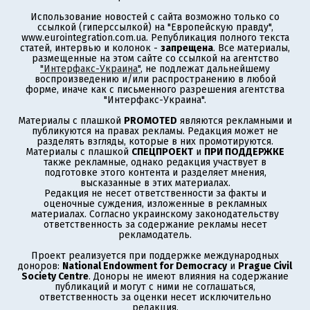
Использование новостей с сайта возможно только со
ссылкой (гиперссылкой) на "Европейскую правду",
www.eurointegration.com.ua. Републикация полного текста
статей, интервью и колонок -
запрещена
. Все материалы,
размещенные на этом сайте со ссылкой на агентство
"Интерфакс-Украина"
, не подлежат дальнейшему
воспроизведению и/или распространению в любой
форме, иначе как с письменного разрешения агентства
"Интерфакс-Украина".
Материалы с плашкой
PROMOTED
являются рекламными и
публикуются на правах рекламы. Редакция может не
разделять взгляды, которые в них промотируются.
Материалы с плашкой
СПЕЦПРОЕКТ
и
ПРИ ПОДДЕРЖКЕ
также рекламные, однако редакция участвует в
подготовке этого контента и разделяет мнения,
высказанные в этих материалах.
Редакция не несет ответственности за факты и
оценочные суждения, изложенные в рекламных
материалах. Согласно украинскому законодательству
ответственность за содержание рекламы несет
рекламодатель.
Проект реализуется при поддержке международных
доноров:
National Endowment for Democracy
и
Prague Civil
Society Centre
. Доноры не имеют влияния на содержание
публикаций и могут с ними не соглашаться,
ответственность за оценки несет исключительно
редакция.