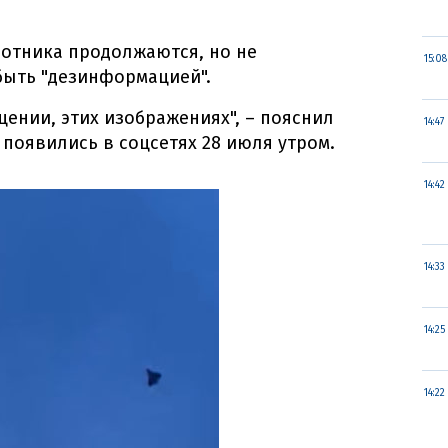
лотника продолжаются, но не
15:08
 быть "дезинформацией".
щении, этих изображениях", – пояснил
14:47
 появились в соцсетях 28 июля утром.
14:42
14:33
14:25
14:22