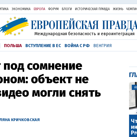
ИТИКА
ЭКОНОМИКА
ЕВРОПА
ФОРУМ
БЛОГИ
ИСТОРИЧЕСКАЯ ПРАВДА
ЖИЗНЬ
ЧЕМПИ
Международная безопасность и евроинтеграция
ПОЛЬША
ВСТУПЛЕНИЕ В ЕС
ВОЙНА С РФ
ВЕНГРИЯ
т под сомнение
ГЛ
оном: объект не
видео могли снять
А
УЛЯНА КРИЧКОВСКАЯ
Чт
ин
Pr