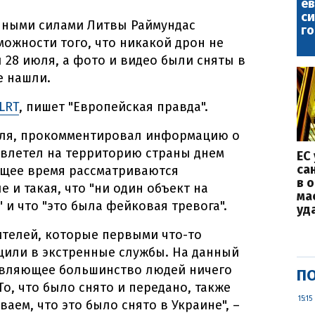
е
с
ными силами Литвы Раймундас
го
ожности того, что никакой дрон не
 28 июля, а фото и видео были сняты в
е нашли.
LRT
, пишет "Европейская правда".
юля, прокомментировал информацию о
 влетел на территорию страны днем
ЕС
са
оящее время рассматриваются
в 
е и такая, что "ни один объект на
ма
" и что "это была фейковая тревога".
уд
ителей, которые первыми что-то
щили в экстренные службы. На данный
давляющее большинство людей ничего
ПО
То, что было снято и передано, также
15:15
аем, что это было снято в Украине", –