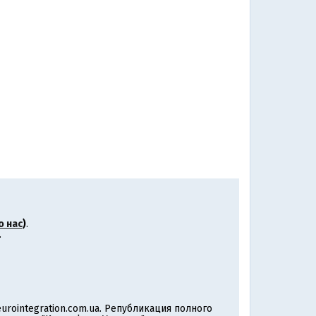
о нас
)
.
.
rointegration.com.ua. Републикация полного