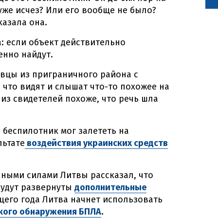
уже исчез? Или его вообще не было?
казала она.
а: если объект действительно
енно найдут.
вцы из приграничного района с
что видят и слышат что-то похожее на
 из свидетелей похоже, что речь шла
беспилотник мог залететь на
льтате
воздействия украинских средств
ыми силами Литвы рассказал, что
будут развернуты
дополнительные
ющего года Литва начнет использовать
кого обнаружения БПЛА
.