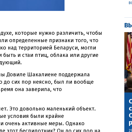
В
ВЫ
здухе, которые нужно различить, чтобы
Были определенные признаки того, что
ко над территорией Беларуси, могли
и быть и стаи птиц, облака или другие
ндующий.
ны Довиле Шакалиене поддержала
о до сих пор неясно, был ли вообще
время она заверила, что
С
с
лет. Это довольно маленький объект.
С
ные условия были крайне
и очень активные меры. Однако
Где этот беспилотник? Он до сих пор на
2