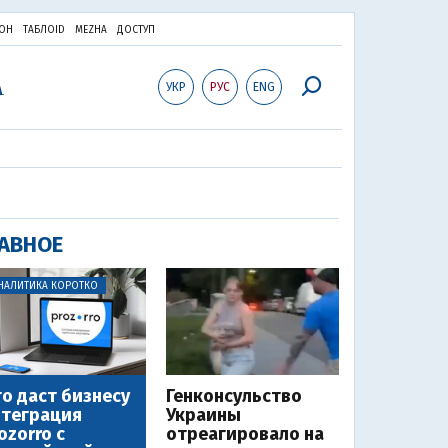
ОН
ТАБЛОID
MEZHA
ДОСТУП
УКР
РУС
ENG
АВНОЕ
НАЛИТИКА КОРОТКО
о даст бизнесу
Генконсульство
теграция
Украины
ozorro с
отреагировало на