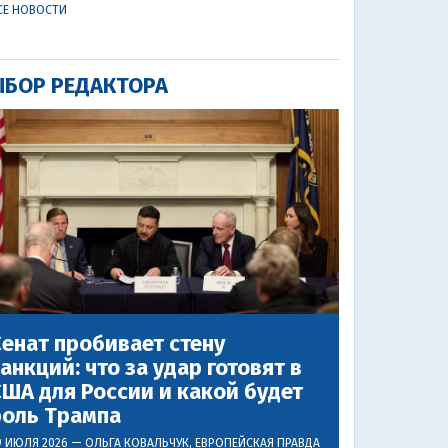
СЕ НОВОСТИ
БОР РЕДАКТОРА
енат пробивает стену
анкций: что за удар готовят в
ША для России и какой будет
роль Трампа
9 ИЮЛЯ 2026 —
ОЛЬГА КОВАЛЬЧУК
, ЕВРОПЕЙСКАЯ ПРАВДА