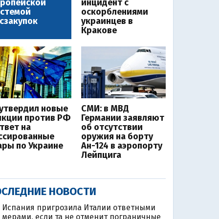
вропейской
инцидент с
истемой
оскорблениями
сзакупок
украинцев в
Кракове
 утвердил новые
СМИ: в МВД
нкции против РФ
Германии заявляют
ответ на
об отсутствии
ссированные
оружия на борту
ары по Украине
Ан-124 в аэропорту
Лейпцига
СЛЕДНИЕ НОВОСТИ
Испания пригрозила Италии ответными
мерами, если та не отменит пограничные