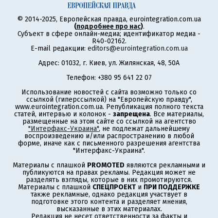
© 2014-2025, Европейская правда, eurointegration.com.ua
(
подробнее про нас
)
.
Субъект в сфере онлайн-медиа; идентификатор медиа -
R40-02162.
E-mail редакции:
editors@eurointegration.com.ua
Адрес: 01032, г. Киев, ул. Жилянская, 48, 50А
Телефон: +380 95 641 22 07
Использование новостей с сайта возможно только со
ссылкой (гиперссылкой) на "Европейскую правду",
www.eurointegration.com.ua. Републикация полного текста
статей, интервью и колонок -
запрещена
. Все материалы,
размещенные на этом сайте со ссылкой на агентство
"Интерфакс-Украина"
, не подлежат дальнейшему
воспроизведению и/или распространению в любой
форме, иначе как с письменного разрешения агентства
"Интерфакс-Украина".
Материалы с плашкой
PROMOTED
являются рекламными и
публикуются на правах рекламы. Редакция может не
разделять взгляды, которые в них промотируются.
Материалы с плашкой
СПЕЦПРОЕКТ
и
ПРИ ПОДДЕРЖКЕ
также рекламные, однако редакция участвует в
подготовке этого контента и разделяет мнения,
высказанные в этих материалах.
Редакция не несет ответственности за факты и