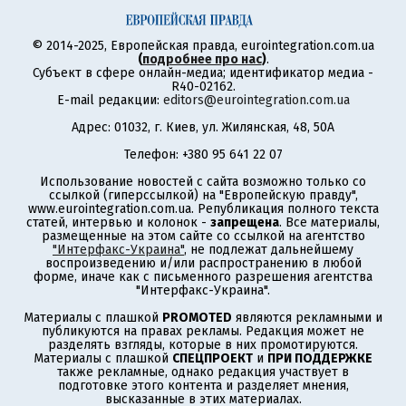
© 2014-2025, Европейская правда, eurointegration.com.ua
(
подробнее про нас
)
.
Субъект в сфере онлайн-медиа; идентификатор медиа -
R40-02162.
E-mail редакции:
editors@eurointegration.com.ua
Адрес: 01032, г. Киев, ул. Жилянская, 48, 50А
Телефон: +380 95 641 22 07
Использование новостей с сайта возможно только со
ссылкой (гиперссылкой) на "Европейскую правду",
www.eurointegration.com.ua. Републикация полного текста
статей, интервью и колонок -
запрещена
. Все материалы,
размещенные на этом сайте со ссылкой на агентство
"Интерфакс-Украина"
, не подлежат дальнейшему
воспроизведению и/или распространению в любой
форме, иначе как с письменного разрешения агентства
"Интерфакс-Украина".
Материалы с плашкой
PROMOTED
являются рекламными и
публикуются на правах рекламы. Редакция может не
разделять взгляды, которые в них промотируются.
Материалы с плашкой
СПЕЦПРОЕКТ
и
ПРИ ПОДДЕРЖКЕ
также рекламные, однако редакция участвует в
подготовке этого контента и разделяет мнения,
высказанные в этих материалах.