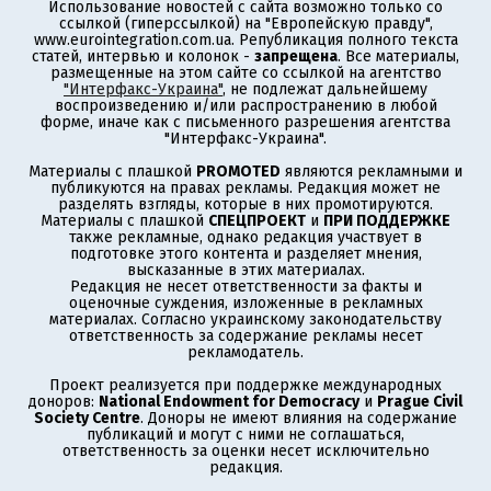
Использование новостей с сайта возможно только со
ссылкой (гиперссылкой) на "Европейскую правду",
www.eurointegration.com.ua. Републикация полного текста
статей, интервью и колонок -
запрещена
. Все материалы,
размещенные на этом сайте со ссылкой на агентство
"Интерфакс-Украина"
, не подлежат дальнейшему
воспроизведению и/или распространению в любой
форме, иначе как с письменного разрешения агентства
"Интерфакс-Украина".
Материалы с плашкой
PROMOTED
являются рекламными и
публикуются на правах рекламы. Редакция может не
разделять взгляды, которые в них промотируются.
Материалы с плашкой
СПЕЦПРОЕКТ
и
ПРИ ПОДДЕРЖКЕ
также рекламные, однако редакция участвует в
подготовке этого контента и разделяет мнения,
высказанные в этих материалах.
Редакция не несет ответственности за факты и
оценочные суждения, изложенные в рекламных
материалах. Согласно украинскому законодательству
ответственность за содержание рекламы несет
рекламодатель.
Проект реализуется при поддержке международных
доноров:
National Endowment for Democracy
и
Prague Civil
Society Centre
. Доноры не имеют влияния на содержание
публикаций и могут с ними не соглашаться,
ответственность за оценки несет исключительно
редакция.