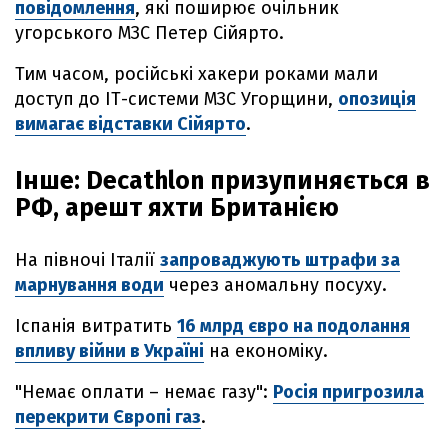
повідомлення
, які поширює очільник
угорського МЗС Петер Сійярто.
Тим часом, російські хакери роками мали
доступ до ІТ-системи МЗС Угорщини,
опозиція
вимагає відставки Сійярто
.
Інше: Decathlon призупиняється в
РФ, арешт яхти Британією
На півночі Італії
запроваджують штрафи за
марнування води
через аномальну посуху.
Іспанія витратить
16 млрд євро на подолання
впливу війни в Україні
на економіку.
"Немає оплати – немає газу":
Росія пригрозила
перекрити Європі газ
.