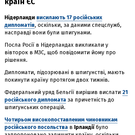
країн ЄС
Нідерланди
висилають 17 російських
дипломатів
, оскільки, за даними спецслужб,
насправді вони були шпигунами.
Посла Росії в Нідерландах викликали у
вівторок в МЗС, щоб повідомити йому про
рішення.
Дипломати, підозрювані в шпигунстві, мають
покинути країну протягом двох тижнів.
Федеральний уряд Бельгії вирішив вислати
21
російського дипломата
за причетність до
шпигунських операцій.
Чотирьом високопоставленим чиновникам
російського посольства
в
Ірландії
було
запропоновано залишити країну, оскільки