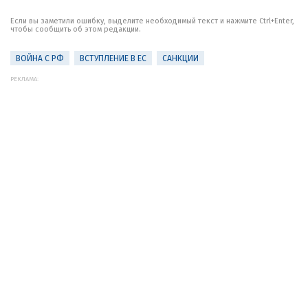
Если вы заметили ошибку, выделите необходимый текст и нажмите Ctrl+Enter,
чтобы сообщить об этом редакции.
ВОЙНА С РФ
ВСТУПЛЕНИЕ В ЕС
САНКЦИИ
РЕКЛАМА: