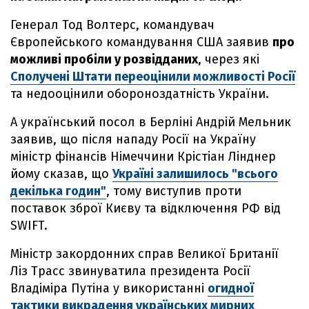
Генерал Тод Волтерс, командувач
Європейського командування США заявив
про
можливі пробіли у розвідданих
, через які
Сполучені Штати переоцінили можливості Росії
та недооцінили обороноздатність України.
А український посол в Берліні Андрій Мельник
заявив, що після нападу Росії на Україну
міністр фінансів Німеччини Крістіан Лінднер
йому сказав, що
Україні залишилось "всього
декілька годин"
, тому виступив проти
поставок зброї Києву та відключення РФ від
SWIFT.
Міністр закордонних справ Великої Британії
Ліз Трасс звинуватила президента Росії
Владіміра Путіна у використанні
огидної
тактики викрадення українських мирних