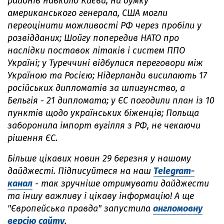
районів навколо Києва; на думку
американського генерала, США могли
переоцінити можливості РФ через пробіли у
розвідданих; Шойгу попередив НАТО про
наслідки поставок літаків і систем ППО
Україні; у Туреччині відбулися переговори між
Україною та Росією; Нідерланди висилають 17
російських дипломатів за шпигунство, а
Бельгія - 21 дипломата; у ЄС погодили план із 10
пунктів щодо українських біженців; Польща
заборонила імпорт вугілля з РФ, не чекаючи
рішення ЄС.
Більше цікавих новин 29 березня у нашому
дайджесті. Підписуйтеся на наш
Telegram-
канал
- так зручніше отримувати дайджести
та іншу важливу і цікаву інформацію! А ще
"Європейська правда" запустила
англомовну
версію сайту
.