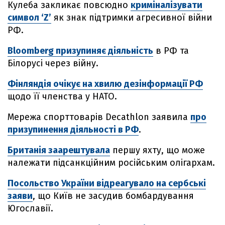
Кулеба закликає повсюдно
криміналізувати
символ ‘Z’
як знак підтримки агресивної війни
РФ.
Bloomberg призупиняє діяльність
в РФ та
Білорусі через війну.
Фінляндія очікує на хвилю дезінформації РФ
щодо її членства у НАТО.
Мережа спорттоварів Decathlon заявила
про
призупинення діяльності в РФ
.
Британія заарештувала
першу яхту, що може
належати підсанкційним російським олігархам.
Посольство України відреагувало на сербські
заяви
, що Київ не засудив бомбардування
Югославії.