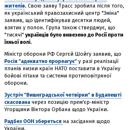
жителів
. Свою заяву Трасс зробила після того,
як український правозахисний центр "Зміна"
заявив, що ідентифікував десятки людей,
взятих у полон. Група також стверджує, що
"тисячі"
українців було вивезено до Росії проти
їхньої волі
.
Міністр оборони РФ Сергєй Шойгу заявив, що
Росія "адекватно прореагує"
у разі реалізації
планів низки країн НАТО поставити в Україну
бойові літаки та системи протиповітряної
оборони.
Зустріч "Вишеградської четвірки" в Будапешті
скасована
через позицію прем'єр-міністр
Угорщини Віктора Орбана щодо України.
Радбез ООН
збереться
на засідання щодо
України.