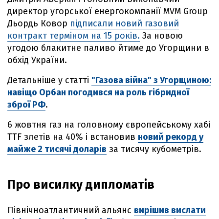
директор угорської енергокомпанії MVM Group
Дьордь Ковор
підписали новий газовий
контракт терміном на 15 років.
За новою
угодою блакитне паливо йтиме до Угорщини в
обхід України.
Детальніше у статті
"Газова війна" з Угорщиною:
навіщо Орбан погодився на роль гібридної
зброї РФ
.
6 жовтня газ на головному європейському хабі
TTF злетів на 40% і встановив
новий рекорд у
майже 2 тисячі доларів
за тисячу кубометрів.
Про висилку дипломатів
Північноатлантичний альянс
вирішив вислати