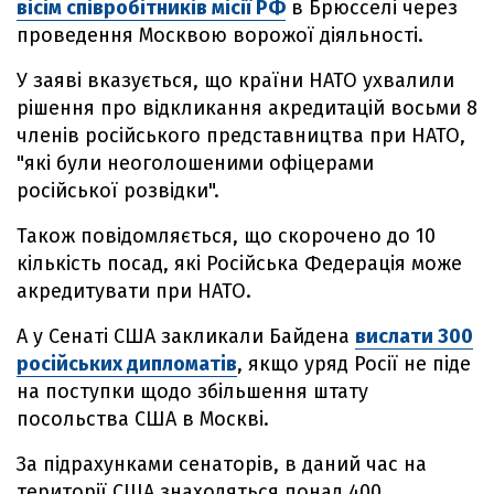
вісім співробітників місії РФ
в Брюсселі через
проведення Москвою ворожої діяльності.
У заяві вказується, що країни НАТО ухвалили
рішення про відкликання акредитацій восьми 8
членів російського представництва при НАТО,
"які були неоголошеними офіцерами
російської розвідки".
Також повідомляється, що скорочено до 10
кількість посад, які Російська Федерація може
акредитувати при НАТО.
А у Сенаті США закликали Байдена
вислати 300
російських дипломатів
, якщо уряд Росії не піде
на поступки щодо збільшення штату
посольства США в Москві.
За підрахунками сенаторів, в даний час на
території США знаходяться понад 400