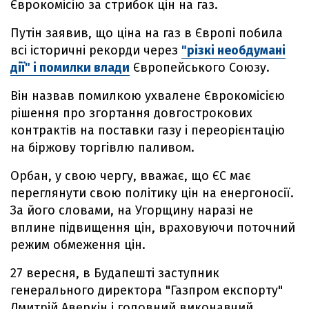
Єврокомісію за стрибок цін на газ.
Путін заявив, що ціна на газ в Європі побила
всі історичні рекорди через
"різкі необдумані
дії" і помилки влади
Європейського Союзу.
Він назвав помилкою ухвалене Єврокомісією
рішення про згортання довгострокових
контрактів на поставки газу і переорієнтацію
на біржову торгівлю паливом.
Орбан, у свою чергу, вважає, що ЄС має
переглянути свою політику цін на енергоносії.
За його словами, на Угорщину наразі не
вплине підвищення цін, враховуючи поточний
режим обмеження цін.
27 вересня, в Будапешті заступник
генерального директора "Газпром експорту"
Дмитрій Аверкін і головний виконавчий