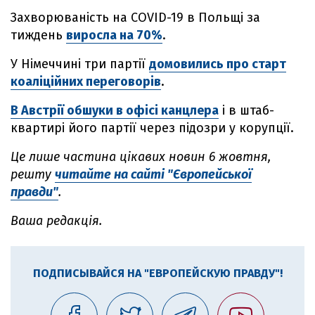
Захворюваність на COVID-19 в Польщі за
тиждень
виросла на 70%
.
У Німеччині три партії
домовились про старт
коаліційних переговорів
.
В Австрії обшуки в офісі канцлера
і в штаб-
квартирі його партії через підозри у корупції.
Це лише частина цікавих новин
6 жовтня
,
решту
читайте на сайті "Європейської
правди"
.
Ваша редакція.
ПОДПИСЫВАЙСЯ НА "ЕВРОПЕЙСКУЮ ПРАВДУ"!