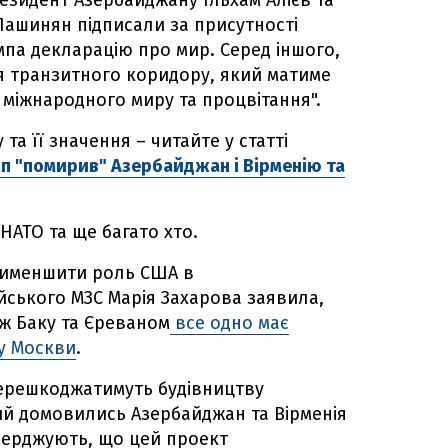
президент Азербайджану Ільхам Алієв та
 Пашинян підписали за присутності
па декларацію про мир. Серед іншого,
 транзитного коридору, який матиме
міжнародного миру та процвітання".
та її значення – читайте у статті
амп "помирив" Азербайджан і Вірменію та
 НАТО та ще багато хто.
рименшити роль США в
йського МЗС Марія Захарова заявила,
ж Баку та Єреваном
все одно має
у Москви
.
 перешкоджатимуть будівництву
ий домовились Азербайджан та Вірменія
верджують, що цей проект