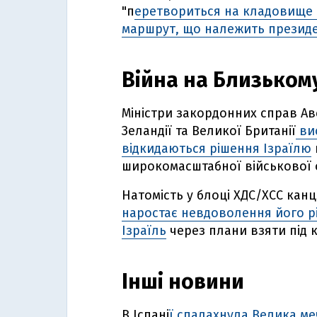
"п
еретвориться на кладовище 
маршрут, що належить презид
Війна на Близькому
Міністри закордонних справ Авс
Зеландії та Великої Британії
вис
відкидаються рішення Ізраїлю
широкомасштабної військової о
Натомість у блоці ХДС/ХСС кан
наростає невдоволення його р
Ізраїль
через плани взяти під 
Інші новини
В Іспані
ї спалахнула Велика м