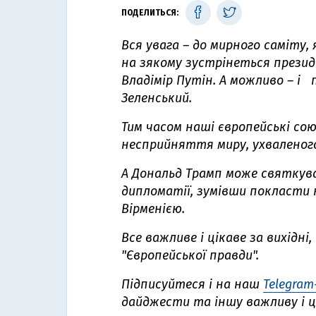
ПОДЕЛИТЬСЯ:
Вся увага – до мирного саміту, 
на зякому зустрінеться прези
Владімір Путін. А можливо – і
Зеленський.
Тим часом наші європейські со
несприйняття миру, ухваленого
А Дональд Трамп може святкува
дипломатії, зумівши покласти 
Вірменією.
Все важливе і цікаве за вихідні,
"Європейської правди".
Підписуйтеся і на наш
Telegram
дайджести та іншу важливу і ц