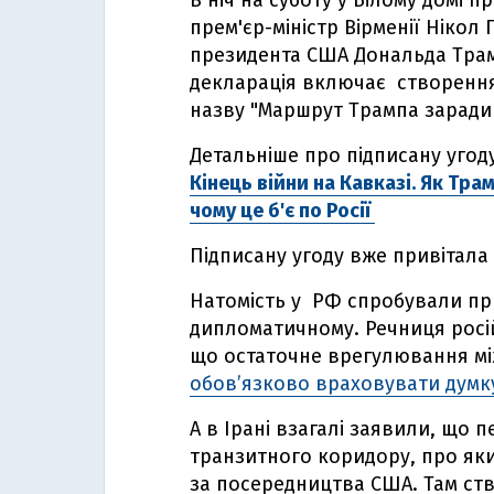
В ніч на суботу у Білому домі 
прем'єр-міністр Вірменії Нікол
президента США Дональда Трам
декларація включає створення
назву "Маршрут Трампа заради 
Детальніше про підписану угоду 
Кінець війни на Кавказі. Як Тр
чому це б'є по Росії
Підписану угоду вже привітала
Натомість у РФ спробували п
дипломатичному. Речниця росі
що остаточне врегулювання мі
обовʼязково враховувати думк
А в Ірані взагалі заявили, що
транзитного коридору, про як
за посередництва США. Там ст