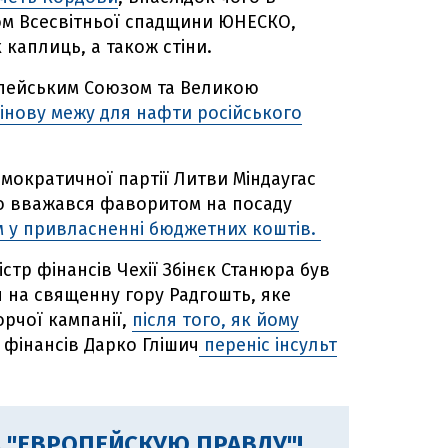
ктом Всесвітньої спадщини ЮНЕСКО,
каплиць, а також стіни.
опейським Союзом та Великою
інову межу для нафти російського
мократичної партії Литви Міндаугас
о вважався фаворитом на посаду
 у привласненні бюджетних коштів.
істр фінансів Чехії Збінєк Станюра був
 на священну гору Радгошть, яке
рчої кампанії,
після того, як йому
тр фінансів Дарко Глішич
переніс інсульт
 "ЕВРОПЕЙСКУЮ ПРАВДУ"!