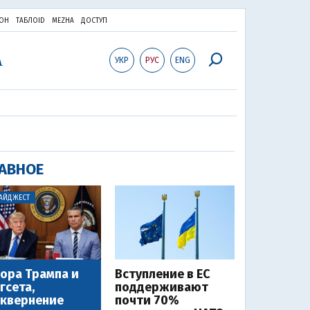
ОН
ТАБЛОID
MEZHA
ДОСТУП
УКР
РУС
ENG
АВНОЕ
АЙДЖЕСТ
ора Трампа и
Вступление в ЕС
гсета,
поддерживают
квернение
почти 70%