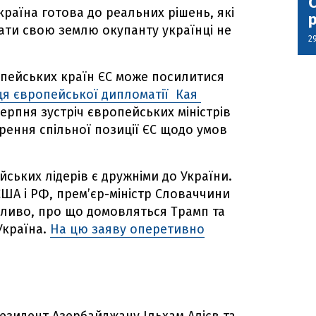
С
країна готова до реальних рішень, які
ати свою землю окупанту українці не
2
опейських країн ЄС може посилитися
ця європейської дипломатії Кая
ерпня зустріч європейських міністрів
ення спільної позиції ЄС щодо умов
ських лідерів є дружніми до України.
США і РФ, прем’єр-міністр Словаччини
ливо, про що домовляться Трамп та
Україна.
На цю заяву оперетивно