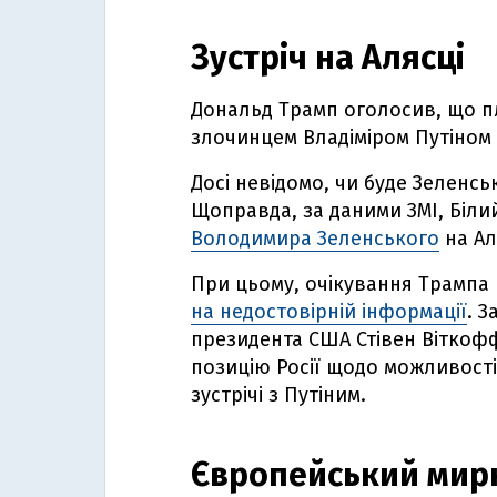
Зустріч на Алясці
Дональд Трамп оголосив, що пл
злочинцем Владіміром Путіном
Досі невідомо, чи буде Зеленськ
Щоправда, за даними ЗМІ, Білий
Володимира Зеленського
на Ал
При цьому, очікування Трампа в
на недостовірній інформації
. 
президента США Стівен Віткоф
позицію Росії щодо можливості 
зустрічі з Путіним.
Європейський мир