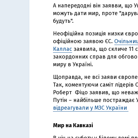
А напередодні він заявви, що У
можуть дати мир, проте "дарув
будуть".
Неофіційна позиція низки євр
офіційною заявою ЄС.
Очільни
Каллас
заявила, що скличе 11 с
закордонних справ для обговор
миру в Україні.
Щоправда, не всі заяви європей
Так, коментуючи саміт лідерів 
Роберт Фіцо заявив, що неваж
Путін – найбільше постраждає 
відреагували у МЗС України
Мир на Кавказі