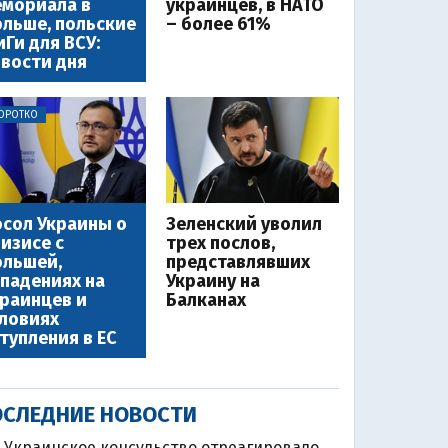
мориала в
украинцев, в НАТО
льше, польские
– более 61%
Ги для ВСУ:
вости дня
ОРОТКО
сол Украины о
Зеленский уволил
изисе с
трех послов,
льшей,
представлявших
падениях на
Украину на
раинцев и
Балканах
ловиях
тупления в ЕС
СЛЕДНИЕ НОВОСТИ
Украинское консульство отреагировало