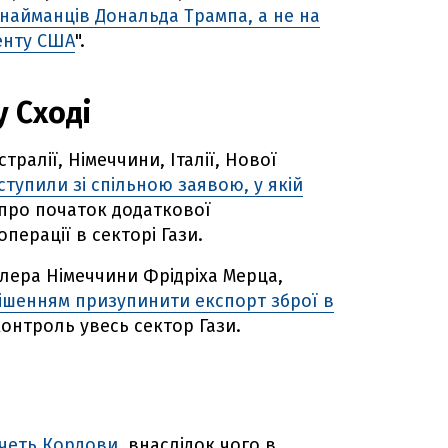
найманців Дональда Трампа, а не на
енту США
".
 Сході
тралії, Німеччини, Італії, Нової
тупили зі спільною заявою, у якій
про початок додаткової
перації в секторі Гази.
цлера Німеччини Фрідріха Мерца,
ішенням призупинити експорт зброї в
контроль увесь сектор Гази.
ечеть Кордови
, внаслідок чого в