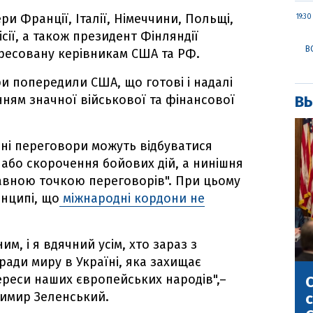
ери Франції, Італії, Німеччини, Польщі,
19:30
сії, а також президент Фінляндії
В
дресовану керівникам США та РФ.
ри попередили США, що готові і надалі
нням значної військової та фінансової
ВЫ
ні переговори можуть відбуватися
або скорочення бойових дій, а нинішня
правною точкою переговорів". При цьому
нципі, що
міжнародні кордони не
им, і я вдячний усім, хто зараз з
ади миру в Україні, яка захищає
ереси наших європейських народів",–
С
с
димир Зеленський.