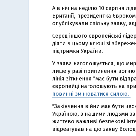
А в ніч на неділю 10 серпня лід
Британії, президентка Єврокомі
опублікували спільну заяву, а
Серед іншого європейські ліде
діяти в цьому ключі зі збереже
підтримки України.
У заява наголошується, що мир
лише у разі припинення вогню 
лінія зіткнення "має бути від
європейці наголошують на при
повинні змінюватися силою.
"Закінчення війни має бути чесн
Україною, з нашими людьми зар
життєво важливі безпекові інт
відреагував на цю заяву Воло