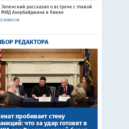
Зеленский рассказал о встрече с главой
МИД Азербайджана в Киеве
СЕ НОВОСТИ
БОР РЕДАКТОРА
енат пробивает стену
анкций: что за удар готовят в