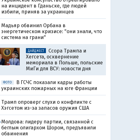
на инцидент в Гданьске, где людей
избили, приняв за украинцев
Мадьяр обвинил Орбана в
энергетическом кризисе: "они знали, что
система на грани"
Ссора Трампа и
ДАЙДЖЕСТ
Хегсета, осквернение
мемориала в Польше, польские
МиГи для ВСУ: новости дня
В ГСЧС показали кадры работы
ФОТО
украинских пожарных на юге Франции
Трамп опроверг слухи о конфликте с
Хэгсетом из-за запасов оружия США
Молдова: лидеру партии, связанной с
4
беглым олигархом Шором, предъявили
обвинения