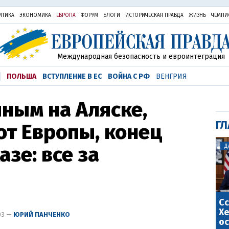
ИТИКА
ЭКОНОМИКА
ЕВРОПА
ФОРУМ
БЛОГИ
ИСТОРИЧЕСКАЯ ПРАВДА
ЖИЗНЬ
ЧЕМПИ
Международная безопасность и евроинтеграция
ПОЛЬША
ВСТУПЛЕНИЕ В ЕС
ВОЙНА С РФ
ВЕНГРИЯ
иным на Аляске,
ГЛ
от Европы, конец
зе: все за
Д
Сс
Хе
:03 —
ЮРИЙ ПАНЧЕНКО
ос