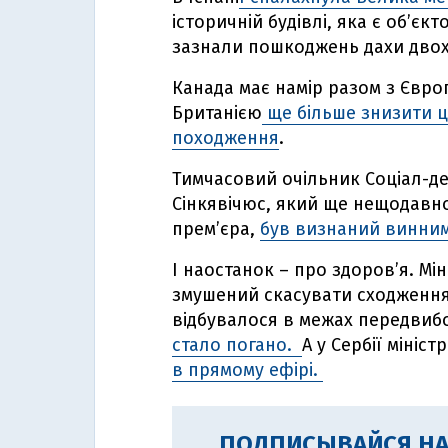
історичній будівлі, яка є об’є
зазнали пошкоджень дахи двох 
Канада має намір разом з Євр
Британією
ще більше знизити ц
походження
.
Тимчасовий очільник Соціал-де
Сінкявічюс, який ще нещодавн
премʼєра,
був визнаний винним
І наостанок – про здоров’я. Мін
змушений скасувати сходження
відбувалося в межах передвибо
стало погано.
А у Сербії мініс
в прямому ефірі.
ПОДПИСЫВАЙСЯ НА