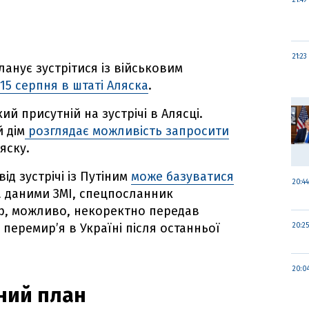
21:49
21:23
анує зустрітися із військовим
15 серпня в штаті Аляска
.
ий присутній на зустрічі в Алясці.
 дім
розглядає можливість запросити
яску.
ід зустрічі із Путіним
може базуватися
20:44
За даними ЗМІ, спецпосланник
ф, можливо, некоректно передав
перемирʼя в Україні після останньої
20:25
20:0
ний план