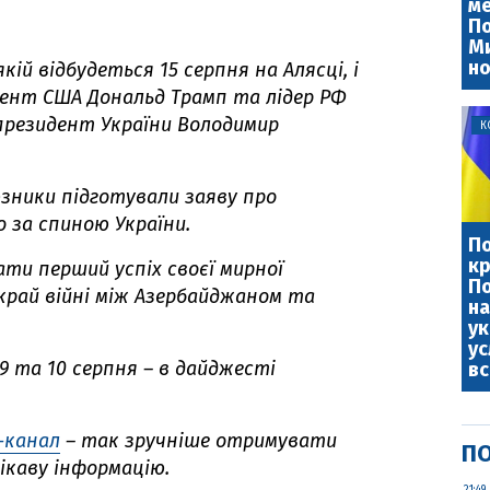
ме
По
Ми
но
якій відбудеться 15 серпня на Алясці, і
дент США Дональд Трамп та лідер РФ
 президент України Володимир
К
юзники підготували заяву про
 за спиною України.
По
кр
ти перший успіх своєї мирної
По
край війні між Азербайджаном та
на
ук
ус
9
та
10
серпня – в дайджесті
вс
-канал
– так зручніше отримувати
ПО
ікаву інформацію.