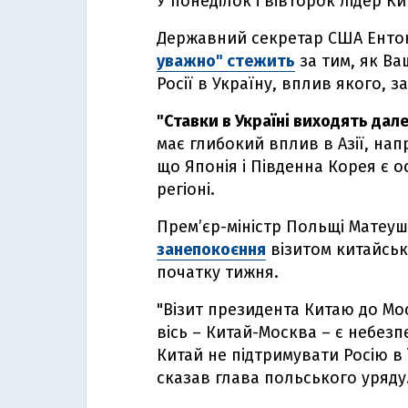
У понеділок і вівторок лідер К
Державний секретар США Ентон
уважно" стежить
за тим, як Ва
Росії в Україну, вплив якого, з
"Ставки в Україні виходять дал
має глибокий вплив в Азії, напр
що Японія і Південна Корея є 
регіоні.
Прем’єр-міністр Польщі Матеу
занепокоєння
візитом китайсько
початку тижня.
"Візит президента Китаю до М
вісь – Китай-Москва – є небез
Китай не підтримувати Росію в ї
сказав глава польського уряду