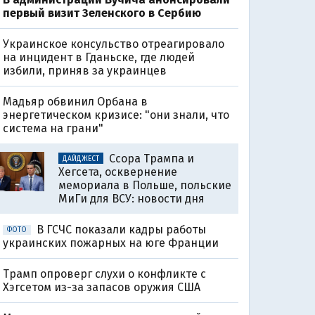
первый визит Зеленского в Сербию
Украинское консульство отреагировало
на инцидент в Гданьске, где людей
избили, приняв за украинцев
Мадьяр обвинил Орбана в
энергетическом кризисе: "они знали, что
система на грани"
Ссора Трампа и
ДАЙДЖЕСТ
Хегсета, осквернение
мемориала в Польше, польские
МиГи для ВСУ: новости дня
В ГСЧС показали кадры работы
ФОТО
украинских пожарных на юге Франции
Трамп опроверг слухи о конфликте с
Хэгсетом из-за запасов оружия США