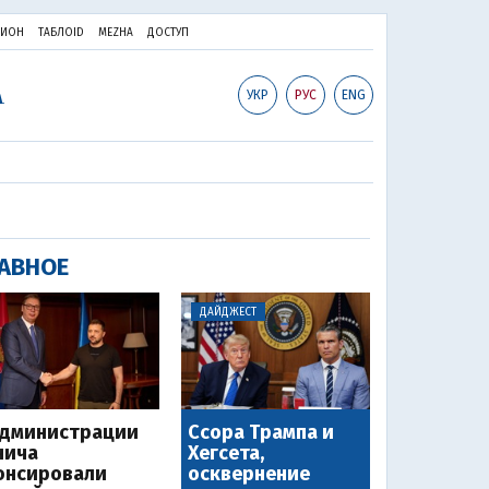
ПИОН
ТАБЛОID
MEZHA
ДОСТУП
УКР
РУС
ENG
АВНОЕ
ДАЙДЖЕСТ
администрации
Ссора Трампа и
чича
Хегсета,
онсировали
осквернение