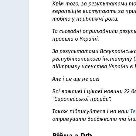
Крім того, за результатами т
європейців виступають за прис
тобто
у найближчі роки
.
Та сьогодні оприлюднили резул
провели в Україні.
За
результатами
Всеукраїнськ
республіканського інституту (
підтримку
членства України в Н
Але і це ще не все!
Всі важливі і цікаві новини 22
"Європейської правди".
Також підписуйтеся і на наш
Te
отримувати дайджести та іншу