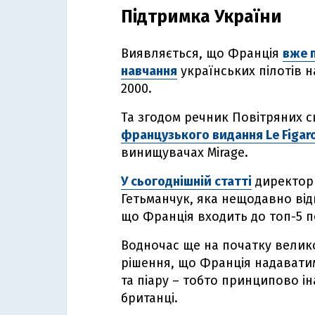
Підтримка України
Виявляється, що Франція
вже 
навчання
українських пілотів 
2000.
Та згодом речник Повітряних с
французького видання Le Figar
винищувачах Mirage.
У сьогоднішній статті
директорк
Гетьманчук, яка нещодавно відв
що Франція входить до топ-5 по
Водночас ще на початку велико
рішення, що Франція надаватим
та піару – тобто принципово і
британці.