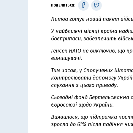
ПОДЕЛИТЬСЯ:
Л
итва
готує новий пакет війс
У найближчі місяці країна над
боєприпаси, забезпечить військ
Генсек НАТО не виключив, що к
винищувачі
.
Тим часом, у Сполучених Штат
контролювати допомогу Україні
слухання з цього приводу
.
Сьогодні
фонд Бертельсманна
о
Євросоюзі щодо України.
Виявилося, що
підтримка поста
зросла
до 61% після падіння ни