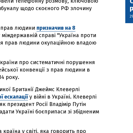
С
ровели телефонну розмову, ключовою
ибуналу щодо скоєного РФ злочину
2
з прав людини
призначив на 8
 міждержавній справі "Україна проти
ення прав людини окупаційною владою
України про систематичні порушення
йської конвенції з прав людини в
4 року.
икої Британії Джеймс Клеверлі
ї ескалації
у війні в Україні. Клеверлі
як президент Росії Владімір Путін
адати Україні боєприпаси зі збідненим
 країна у світі, яка говорить про