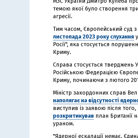
МЗС України Дмитро Кулеба п
темою якої було створення тр
агресії.
Тим часом, Європейський суд 
листопада 2023 року слухання
у
Росії", яка стосується поруш
Криму.
Справа стосується тверджень 
Російською Федерацією Європе
Криму, починаючи з лютого 201
Міністр закордонних справ Вел
наполягає на відсутності ядерно
виступив із заявою після того, 
розкритикував
план Британії н
ураном.
"Ядерної ескалації немає. Єдина