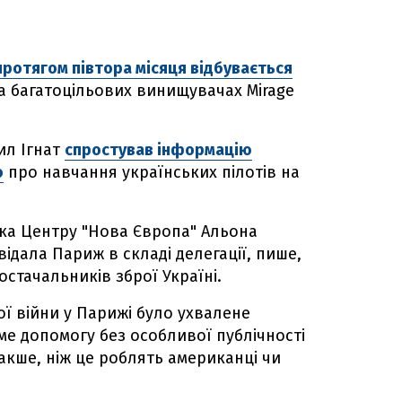
протягом півтора місяця відбувається
на багатоцільових винищувачах Mirage
ил Ігнат
спростував інформацію
o
про навчання українських пілотів на
а Центру "Нова Європа" Альона
ідала Париж в складі делегації, пише,
стачальників зброї Україні.
ї війни у Парижі було ухвалене
е допомогу без особливої публічності
накше, ніж це роблять американці чи