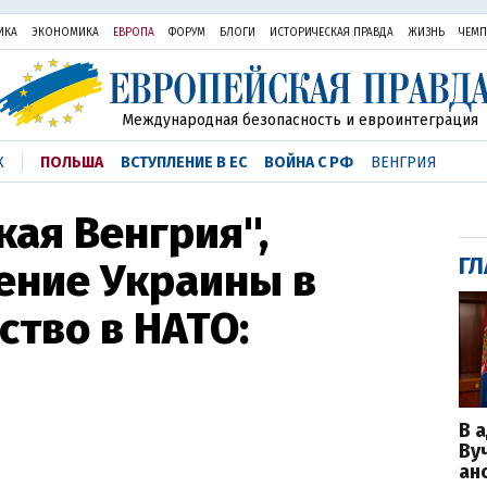
ИКА
ЭКОНОМИКА
ЕВРОПА
ФОРУМ
БЛОГИ
ИСТОРИЧЕСКАЯ ПРАВДА
ЖИЗНЬ
ЧЕМ
Международная безопасность и евроинтеграция
К
ПОЛЬША
ВСТУПЛЕНИЕ В ЕС
ВОЙНА С РФ
ВЕНГРИЯ
кая Венгрия",
ГЛ
ение Украины в
нство в НАТО:
В 
Ву
ан