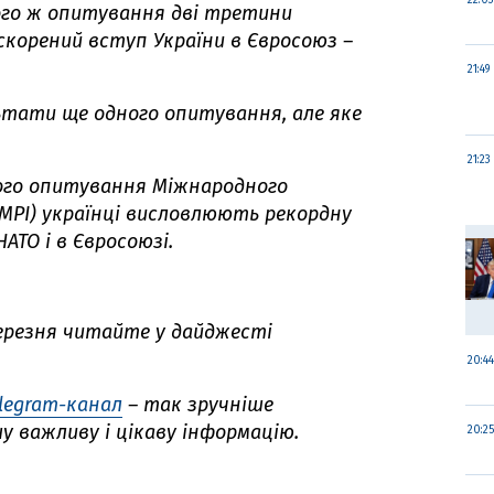
22:03
ого ж опитування дві третини
корений вступ України в Євросоюз –
21:49
ьтати ще одного опитування, але яке
21:23
ого опитування Міжнародного
МРІ)
українці
висловлюють рекордну
АТО і в Євросоюзі.
 березня читайте у дайджесті
20:44
legram-канал
– так зручніше
 важливу і цікаву інформацію.
20:25