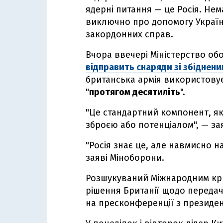
ядерні питання — це Росія. Нема
виключно про допомогу Україні в
закордонних справ.
Вчора ввечері Міністерство об
відправить снаряди зі збіднени
британська армія використовує
"
протягом десятиліть
".
"Це стандартний компонент, як
зброєю або потенціалом", — зая
"Росія знає це, але навмисно 
заяві Міноборони.
Розшукуваний Міжнародним кр
рішення Британії щодо передачі
на пресконференції з президе