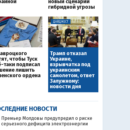
раиной
новый сценарий
гибридной угрозы
ДАЙДЖЕСТ
Навроцкого
Трамп отказал
тят, чтобы Туск
Украине,
ё-таки подписал
взрывчатка под
шение лишить
украинским
ленского ордена
самолетом, ответ
Залужному:
новости дня
СЛЕДНИЕ НОВОСТИ
Премьер Молдовы предупредил о риске
серьезного дефицита электроэнергии