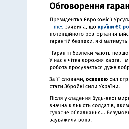
Обговорення гаран
Президентка Єврокомісії Урсул
Times
заявила, що
країни ЄС р
потенційного розгортання війс
гарантій безпеки, які матимуть
"Гарантії безпеки мають першо
У нас є чітка дорожня карта, і м
робота просувається дуже добр
За її словами,
основою
сил стр
стати Збройні сили України.
Після укладення будь-якої мир
значна кількість солдатів, яким
сучасне обладнання... Безумовн
зауважила вона.