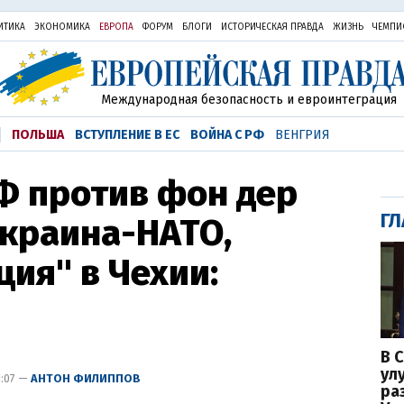
ИТИКА
ЭКОНОМИКА
ЕВРОПА
ФОРУМ
БЛОГИ
ИСТОРИЧЕСКАЯ ПРАВДА
ЖИЗНЬ
ЧЕМПИ
Международная безопасность и евроинтеграция
ПОЛЬША
ВСТУПЛЕНИЕ В ЕС
ВОЙНА С РФ
ВЕНГРИЯ
Ф против фон дер
ГЛ
Украина-НАТО,
ия" в Чехии:
В 
ул
1:07 —
АНТОН ФИЛИППОВ
ра