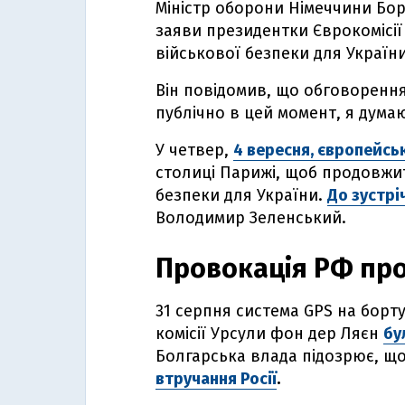
Міністр оборони Німеччини Бо
заяви президентки Єврокомісії
військової безпеки для України
Він повідомив, що обговоренн
публічно в цей момент, я дума
У четвер,
4 вересня, європейсь
столиці Парижі, щоб продовжит
безпеки для України.
До зустрі
Володимир Зеленський.
Провокація РФ пр
31 серпня система GPS на борт
комісії Урсули фон дер Ляєн
бу
Болгарська влада підозрює, що
втручання Росії
.