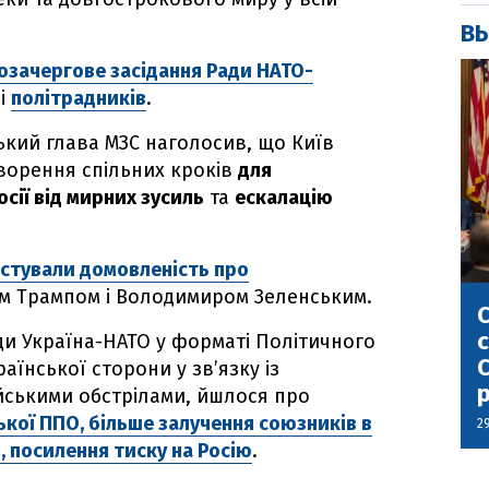
ВЫ
озачергове засідання Ради НАТО-
ні
політрадників
.
ький глава МЗС наголосив, що Київ
ворення спільних кроків
для
осії від мирних зусиль
та
ескалацію
стували домовленість про
м Трампом і Володимиром Зеленським.
С
с
ди Україна-НАТО у форматі Політичного
С
аїнської сторони у зв’язку із
ськими обстрілами, йшлося про
ької ППО, більше залучення союзників в
2
, посилення тиску на Росію
.