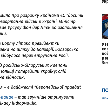
Ук
омила про розробку країнами ЄС "досить
згортання військ в Україні. Міністр
вав Урсулу фон дер Ляєн за оголошення
еки.
на борту літака президентки
У 
хо
шена на шляху до Болгарії. Болгарська
вс
відбулося через втручання Росії.
ре
Зе
ід російсько-білоруських навчань
Польщі попередили Україну: слід
ня відносин.
ня – в дайджесті "Європейської правди".
ПО
-канал
– так зручніше отримувати
09:24
ікаву інформацію.