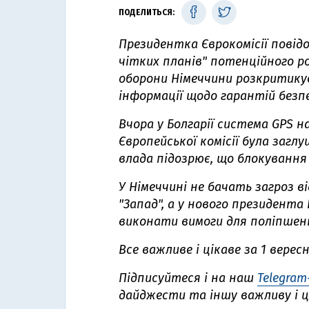
ПОДЕЛИТЬСЯ:
Президентка Єврокомісії повід
чітких планів" потенційного ро
оборони Німеччини розкритику
інформації щодо гарантій безп
Вчора у Болгарії система GPS 
Європейської комісії була заглу
влада підозрює, що блокування 
У Німеччині не бачать загроз в
"Запад", а у нового президента 
виконати вимоги для поліпшен
Все важливе і цікаве за 1 верес
Підписуйтеся і на наш
Telegram
дайджести та іншу важливу і ц