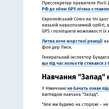
Прессекретар правителя Росії
РФ до збою GPS літака з главою
Європейський Союз на тлі цьо
низькій навколоземній орбіті,
GPS і поліпшити можливості їх
Литва хоче жорсткої реакції
на 
фон дер Ляєн.
Генеральний інспектор Бундес
що під час польотів стикався 
Навчання "Запад"
У Німеччині
не бачать ознак пі
виглядом навчань "Запад".
"Але ми будемо на сторожі – не 