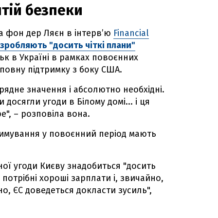
тій безпеки
а фон дер Ляєн в інтерв’ю
Financial
озробляють "досить чіткі плани"
ьк в Україні в рамках повоєнних
 повну підтримку з боку США.
рядне значення і абсолютно необхідні.
и досягли угоди в Білому домі... і ця
е", – розповіла вона.
имування у повоєнний період мають
ної угоди Києву знадобиться "досить
 потрібні хороші зарплати і, звичайно,
о, ЄС доведеться докласти зусиль",