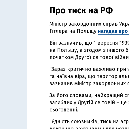
Про тиск на РФ
Міністр закордонних справ Укра
Гітлера на Польщу
нагадав про
Він зазначив, що 1 вересня 193
на Польщу, а згодом з іншого 
початком Другої світової війн
"Зараз критично важливо прига
та наївна віра, що територіаль
зазначив міністр закордонних 
За його словами, найкращий сп
загиблих у Другій світовій – ц
сьогоденні.
"Єдність союзників, тиск на аг
критично важливими для безпе