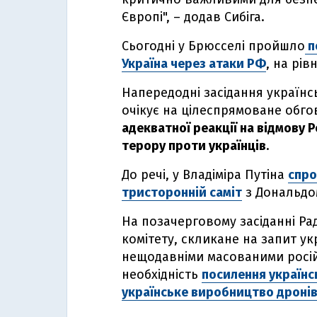
Європі", – додав Сибіга.
Сьогодні у Брюсселі пройшло
п
Україна через атаки РФ
, на рів
Напередодні засідання українс
очікує на цілеспрямоване обго
адекватної реакції на відмову Р
терору проти українців
.
До речі, у Владіміра Путіна
спро
тристоронній саміт
з Дональдо
На позачерговому засіданні Ра
комітету, скликане на запит укр
нещодавніми масованими росій
необхідність
посилення українс
українське виробництво дронів