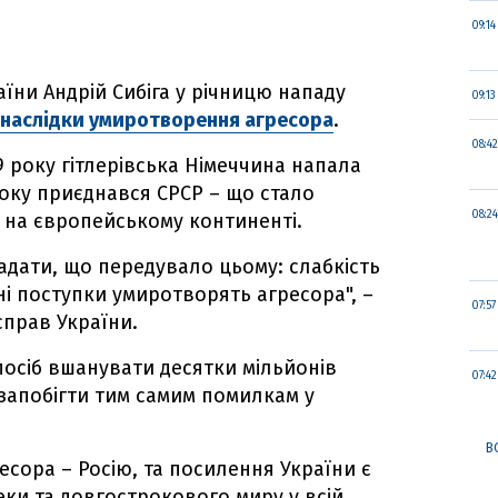
09:14
їни Андрій Сибіга у річницю нападу
09:13
 наслідки умиротворення агресора
.
08:42
9 року гітлерівська Німеччина напала
боку приєднався СРСР – що стало
08:24
и на європейському континенті.
дати, що передувало цьому: слабкість
ні поступки умиротворять агресора", –
07:57
справ України.
осіб вшанувати десятки мільйонів
07:42
е запобігти тим самим помилкам у
В
ресора – Росію, та посилення України є
ки та довгострокового миру у всій