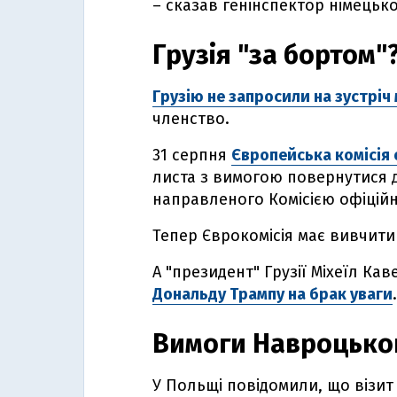
– сказав генінспектор німецьк
Грузія "за бортом"
Грузію не запросили на зустріч 
членство.
31 серпня
Європейська комісія 
листа з вимогою повернутися 
направленого Комісією офіційно
Тепер Єврокомісія має вивчити 
А "президент" Грузії Міхеїл Ка
Дональду Трампу на брак уваги
.
Вимоги Навроцько
У Польщі повідомили, що візит