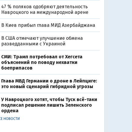
47 % поляков одобряют деятельность
Навроцкого на международной арене
В Киев прибыл глава МИД Азербайджана
В США отмечают улучшение обмена
разведданными с Украиной
СМИ: Трамп потребовал от Хегсета
объяснений по поводу нехватки
боеприпасов
Глава МВД Германии о дроне в Лейпциге:
это новый сценарий гибридной угрозы
У Навроцкого хотят, чтобы Туск всё-таки
подписал решение лишить Зеленского
ордена
СЕ НОВОСТИ