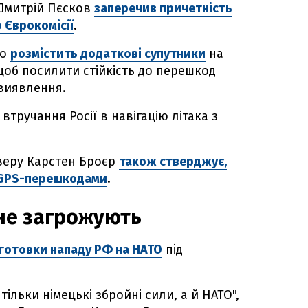
 Дмитрій Пєсков
заперечив причетність
 Єврокомісії
.
го
розмістить додаткові супутники
на
 щоб посилити стійкість до перешкод
 виявлення.
втручання Росії в навігацію літака з
веру Карстен Броєр
також стверджує,
з GPS-перешкодами
.
 не загрожують
дготовки нападу РФ на НАТО
під
тільки німецькі збройні сили, а й НАТО",