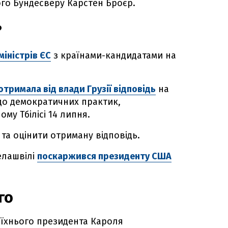
ого Бундесверу Карстен Броєр.
?
міністрів ЄС
з країнами-кандидатами на
отримала від влади Грузії відповідь
на
до демократичних практик,
му Тбілісі 14 липня.
та оцінити отриману відповідь.
велашвілі
поскаржився президенту США
го
 їхнього президента Кароля