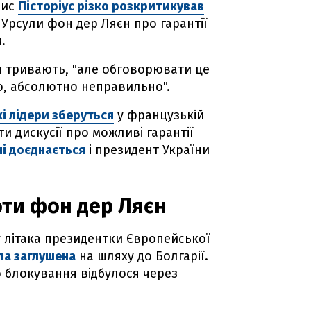
рис
Пісторіус різко розкритикував
 Урсули фон дер Ляєн про гарантії
.
я тривають, "але обговорювати це
ю, абсолютно неправильно".
кі лідери зберуться
у французькій
и дискусії про можливі гарантії
чі доєднається
і президент України
оти фон дер Ляєн
у літака президентки Європейської
ла заглушена
на шляху до Болгарії.
 блокування відбулося через