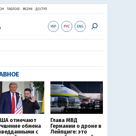
ОН
ТАБЛОID
MEZHA
ДОСТУП
УКР
РУС
ENG
АВНОЕ
США отмечают
Глава МВД
учшение обмена
Германии о дроне в
зведданными с
Лейпциге: это