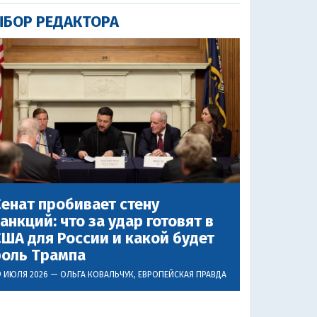
БОР РЕДАКТОРА
енат пробивает стену
анкций: что за удар готовят в
ША для России и какой будет
роль Трампа
9 ИЮЛЯ 2026 —
ОЛЬГА КОВАЛЬЧУК
, ЕВРОПЕЙСКАЯ ПРАВДА