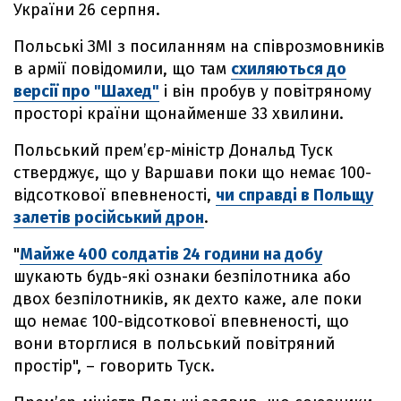
України 26 серпня.
Польські ЗМІ з посиланням на співрозмовників
в армії повідомили, що там
схиляються до
версії про "Шахед"
і він пробув у повітряному
просторі країни щонайменше 33 хвилини.
Польський прем’єр-міністр Дональд Туск
стверджує, що у Варшави поки що немає 100-
відсоткової впевненості,
чи справді в Польщу
залетів російський дрон
.
"
Майже 400 солдатів 24 години на добу
шукають будь-які ознаки безпілотника або
двох безпілотників, як дехто каже, але поки
що немає 100-відсоткової впевненості, що
вони вторглися в польський повітряний
простір", – говорить Туск.