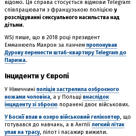
відомо. Ця справа стосується відмови Telegram
співпрацювати з французькою поліцією
у
розслідуванні сексуального насильства над
дітьми
.
WSJ пише, що в 2018 році президент
Емманюель Макрон за ланчем
пропонував
Дурову перенести штаб-квартиру Telegram до
Парижа
.
Інциденти у Європі
У Німеччині
поліція застрелила озброєного
ножами чоловіка
, а у Польщі
внаслідок
інциденту зі зброєю
поранені двоє військових.
У Боснії впав в озеро військовий гелікоптер
, що
готувався до навчань, а в Англії
легкий літак
упав на трасу
, пілот і пасажир вижили.