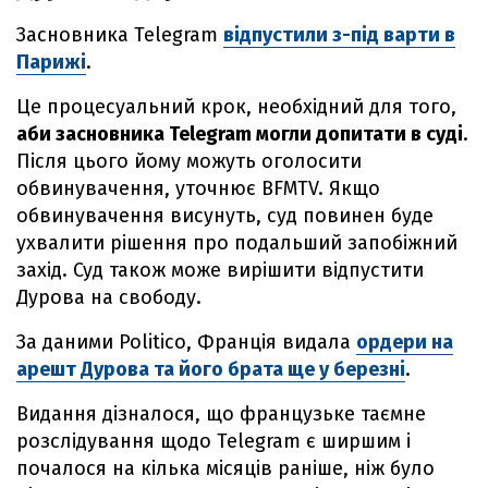
Засновника Telegram
відпустили з-під варти в
Парижі
.
Це процесуальний крок, необхідний для того,
аби засновника Telegram могли допитати в суді
.
Після цього йому можуть оголосити
обвинувачення, уточнює BFMTV. Якщо
обвинувачення висунуть, суд повинен буде
ухвалити рішення про подальший запобіжний
захід. Суд також може вирішити відпустити
Дурова на свободу.
За даними Politico, Франція видала
ордери на
арешт Дурова та його брата ще у березні
.
Видання дізналося, що французьке таємне
розслідування щодо Telegram є ширшим і
почалося на кілька місяців раніше, ніж було