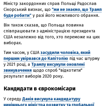
Міністр закордонних справ Польщі Радослав
Сікорський визнає, що
"ми не знаємо, що Трамп
буде робити"
у разі його можливого обрання.
Він також сказав, що Польща повинна
співпрацювати з адміністрацією президента
США незалежно від того, хто переможе на цих
виборах.
Тим часом, у США
засудили чоловіка, який
першим увірвався до Капітолію
під час штурму
у 2021 році, а
Трампу висунули оновлені
звинувачення
щодо спроб "відкотити"
результат виборів 2020 року.
Кандидати в єврокомісари
У середу
Данія висунула кандидатуру
нинішнього міністра розвитку та глобальної