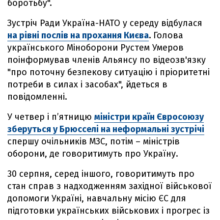
боротьбу".
Зустріч Ради Україна-НАТО у середу відбулася
на рівні послів на прохання Києва
.
Голова
українського Міноборони Рустем Умеров
поінформував членів Альянсу по відеозв'язку
"про поточну безпекову ситуацію і пріоритетні
потреби в силах і засобах", йдеться в
повідомленні.
У четвер і п’ятницю
міністри країн Євросоюзу
зберуться у Брюсселі на неформальні зустрічі
спершу очільників МЗС, потім – міністрів
оборони, де говоритимуть про Україну.
30 серпня, серед іншого, говоритимуть про
стан справ з надходженням західної військової
допомоги Україні, навчальну місію ЄС для
підготовки українських військових і прогрес із