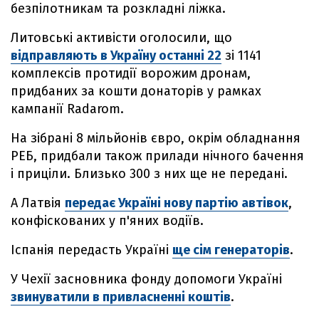
безпілотникам та розкладні ліжка.
Литовські активісти оголосили, що
відправляють в Україну останні 22
зі 1141
комплексів протидії ворожим дронам,
придбаних за кошти донаторів у рамках
кампанії Radarom.
На зібрані 8 мільйонів євро, окрім обладнання
РЕБ, придбали також прилади нічного бачення
і приціли. Близько 300 з них ще не передані.
А Латвія
передає Україні нову партію автівок
,
конфіскованих у п'яних водіїв.
Іспанія передасть Україні
ще сім генераторів
.
У Чехії засновника фонду допомоги Україні
звинуватили в привласненні коштів
.