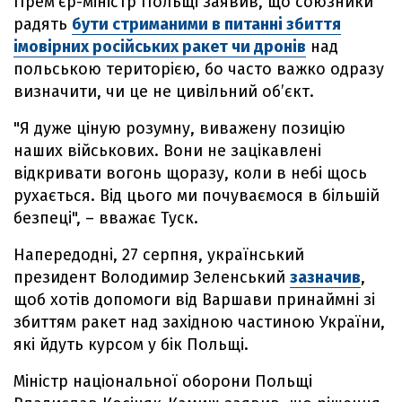
Прем’єр-міністр Польщі заявив, що союзники
радять
бути стриманими в питанні збиття
імовірних російських ракет чи дронів
над
польською територією, бо часто важко одразу
визначити, чи це не цивільний об’єкт.
"Я дуже ціную розумну, виважену позицію
наших військових. Вони не зацікавлені
відкривати вогонь щоразу, коли в небі щось
рухається. Від цього ми почуваємося в більшій
безпеці", – вважає Туск.
Напередодні, 27 серпня, український
президент Володимир Зеленський
зазначив
,
щоб хотів допомоги від Варшави принаймні зі
збиттям ракет над західною частиною України,
які йдуть курсом у бік Польщі.
Міністр національної оборони Польщі