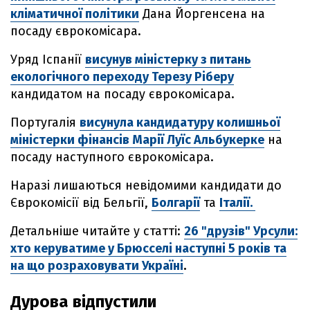
кліматичної політики
Дана Йоргенсена на
посаду єврокомісара.
Уряд Іспанії
висунув міністерку з питань
екологічного переходу Терезу Ріберу
кандидатом на посаду єврокомісара.
Португалія
висунула кандидатуру колишньої
міністерки фінансів Марії Луїс Альбукерке
на
посаду наступного єврокомісара.
Наразі лишаються невідомими кандидати до
Єврокомісії від Бельгії,
Болгарії
та
Італії.
Детальніше читайте у статті:
26 "друзів" Урсули:
хто керуватиме у Брюсселі наступні 5 років та
на що розраховувати Україні
.
Дурова відпустили