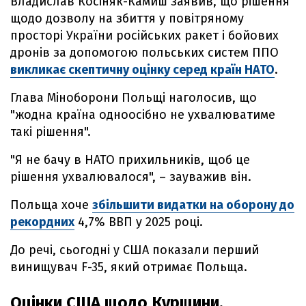
Владислав Косіняк-Камиш заявив, що рішення
щодо дозволу на збиття у повітряному
просторі України російських ракет і бойових
дронів за допомогою польських систем ППО
викликає скептичну оцінку серед країн НАТО
.
Глава Міноборони Польщі наголосив, що
"жодна країна одноосібно не ухвалюватиме
такі рішення".
"Я не бачу в НАТО прихильників, щоб це
рішення ухвалювалося", – зауважив він.
Польща хоче
збільшити видатки на оборону до
рекордних
4,7% ВВП у 2025 році.
До речі, сьогодні у США показали перший
винищувач F-35, який отримає Польща.
Оцінки США щодо Курщини,