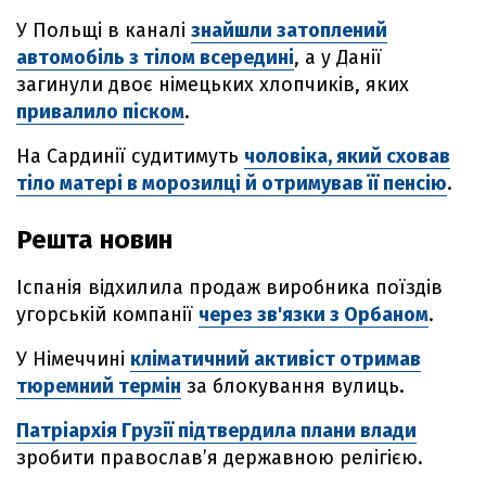
У Польщі в каналі
знайшли затоплений
автомобіль з тілом всередині
, а у Данії
загинули двоє німецьких хлопчиків, яких
привалило піском
.
На Сардинії судитимуть
чоловіка, який сховав
тіло матері в морозилці й отримував її пенсію
.
Решта новин
Іспанія відхилила продаж виробника поїздів
угорській компанії
через зв'язки з Орбаном
.
У Німеччині
кліматичний активіст отримав
тюремний термін
за блокування вулиць.
Патріархія Грузії підтвердила плани влади
зробити православ’я державною релігією.