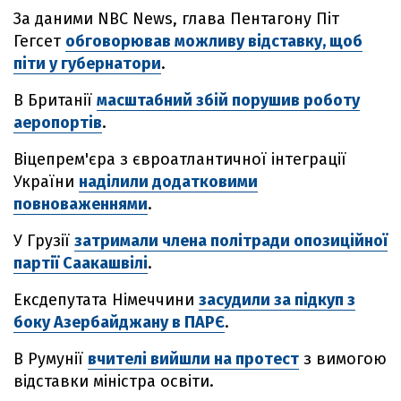
За даними NBC News, глава Пентагону Піт
Гегсет
обговорював можливу відставку, щоб
піти у губернатори
.
В Британії
масштабний збій порушив роботу
аеропортів
.
Віцепрем'єра з євроатлантичної інтеграції
України
наділили додатковими
повноваженнями
.
У Грузії
затримали члена політради опозиційної
партії Саакашвілі
.
Ексдепутата Німеччини
засудили за підкуп з
боку Азербайджану в ПАРЄ
.
В Румунії
вчителі вийшли на протест
з вимогою
відставки міністра освіти.