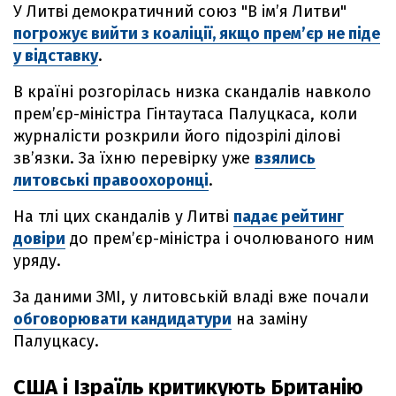
У Литві демократичний союз "В імʼя Литви"
погрожує вийти з коаліції, якщо премʼєр не піде
у відставку
.
В країні розгорілась низка скандалів навколо
прем’єр-міністра Гінтаутаса Палуцкаса, коли
журналісти розкрили його підозрілі ділові
звʼязки. За їхню перевірку уже
взялись
литовські правоохоронці
.
На тлі цих скандалів у Литві
падає рейтинг
довіри
до прем’єр-міністра і очолюваного ним
уряду.
За даними ЗМІ, у литовській владі вже почали
обговорювати кандидатури
на заміну
Палуцкасу.
США і Ізраїль критикують Британію