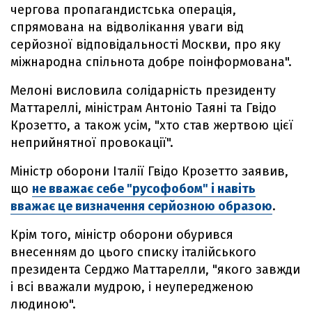
чергова пропагандистська операція,
спрямована на відволікання уваги від
серйозної відповідальності Москви, про яку
міжнародна спільнота добре поінформована".
Мелоні висловила солідарність президенту
Маттареллі, міністрам Антоніо Таяні та Гвідо
Крозетто, а також усім, "хто став жертвою цієї
неприйнятної провокації".
Міністр оборони Італії Гвідо Крозетто заявив,
що
не вважає себе "русофобом" і навіть
вважає це визначення серйозною образою
.
Крім того, міністр оборони обурився
внесенням до цього списку італійського
президента Серджо Маттарелли, "якого завжди
і всі вважали мудрою, і неупередженою
людиною".