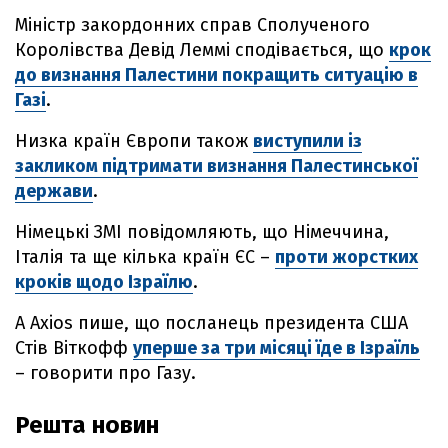
Міністр закордонних справ Сполученого
Королівства Девід Леммі сподівається, що
крок
до визнання Палестини покращить ситуацію в
Газі
.
Низка країн Європи також
виступили із
закликом підтримати визнання Палестинської
держави
.
Німецькі ЗМІ повідомляють, що Німеччина,
Італія та ще кілька країн ЄС –
проти жорстких
кроків щодо Ізраїлю
.
А Axios пише, що посланець президента США
Стів Віткофф
уперше за три місяці їде в Ізраїль
– говорити про Газу.
Решта новин