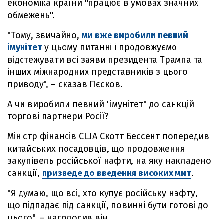
економіка країни "працює в умовах значних
обмежень".
"Тому, звичайно,
ми вже виробили певний
імунітет
у цьому питанні і продовжуємо
відстежувати всі заяви президента Трампа та
інших міжнародних представників з цього
приводу", – сказав Пєсков.
А чи виробили певний "імунітет" до санкцій
торгові партнери Росії?
Міністр фінансів США Скотт Бессент попередив
китайських посадовців, що продовження
закупівель російської нафти, на яку накладено
санкції,
призведе до введення високих мит
.
"Я думаю, що всі, хто купує російську нафту,
що підпадає під санкції, повинні бути готові до
цього", – наголосив він.