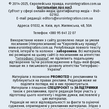
© 2014-2025, Європейська правда, eurointegration.com.ua
(
детальніше про нас
)
.
Суб'єкт у сфері онлайн-медіа; ідентифікатор медіа – R40-
02162.
E-mail редакції:
editors@eurointegration.com.ua
Адреса: 01032, м. Київ, вул. Жилянська, 48, 50А
Телефон: +380 95 641 22 07
Використання новин з сайту дозволено лише за умови
посилання (гіперпосилання) на "Європейську правду",
www.eurointegration.com.ua. Републікація повного тексту
статей, інтерв'ю та колонок -
заборонена
. Всі матеріали,
які розміщені на цьому сайті із посиланням на агентство
"Інтерфакс-Україна"
, не підлягають подальшому
відтворенню та/чи розповсюдженню в будь-якій формі,
інакше як з письмового дозволу агентства "Інтерфакс-
Україна".
Матеріали з позначкою
PROMOTED
є рекламними та
публікуються на правах реклами. Редакція може не
поділяти погляди, які в них промотуються.
Матеріали з плашкою
СПЕЦПРОЄКТ
та
ЗА ПІДТРИМКИ
також є рекламними, проте редакція бере участь у
підготовці цього контенту і поділяє думки, висловлені у
цих матеріалах.
Редакція не несе відповідальності за факти та оціночні
судження, оприлюднені у рекламних матеріалах. Згідно з