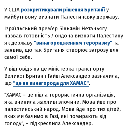
У США
розкритикували рішення Британії
у
майбутньому визнати Палестинську державу.
Ізраїльський прем’єр Біньямін Нетаньягу
назвав готовність Лондона визнати Палестину
як державу
"винагородженням тероризму"
та
заявив, що так Британія створює загрозу для
самої себе.
У відповідь на це міністерка транспорту
Великої Британії Гайді Александер зазначила,
що
"це не винагорода для ХАМАС"
.
"ХАМАС – це підла терористична організація,
яка вчинила жахливі злочини. Мова йде про
палестинський народ. Мова йде про тих дітей,
яких ми бачимо в Газі, які помирають від
голоду", – підкреслила Александер.