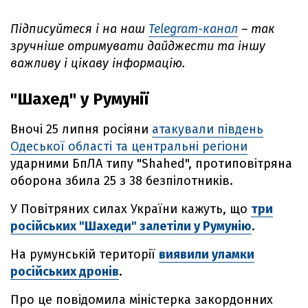
Підписуйтеся і на наш
Telegram-канал
– так
зручніше отримувати дайджести та іншу
важливу і цікаву інформацію.
"Шахед" у Румунії
Вночі 25 липня росіяни
атакували південь
Одеської області та центральні регіони
ударними БпЛА типу "Shahed", протиповітряна
оборона збила 25 з 38 безпілотників.
У Повітряних силах України кажуть, що
три
російських "Шахеди" залетіли у Румунію
.
На румунській території
виявили уламки
російських дронів
.
Про це повідомила міністерка закордонних