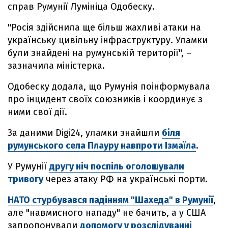
справ Румунії Лумініца Одобеску.
"Росія здійснила ще більш жахливі атаки на
українську цивільну інфраструктуру. Уламки
були знайдені на румунській території", –
зазначила міністерка.
Одобеску додала, що Румунія поінформувала
про інцидент своїх союзників і координує з
ними свої дії.
За даними Digi24, уламки знайшли
біля
румунського села Плауру навпроти Ізмаїла
.
У Румунії
другу ніч поспіль оголошували
тривогу
через атаку РФ на українські порти.
НАТО стурбувався падінням "Шахеда" в Румунії
,
але "навмисного нападу" не бачить, а у США
запропонували
допомогу у розслідуванні