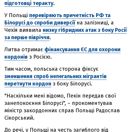
підготовці теракту
.
У Польщі
перевіряють причетність РФ та
Білорусі до спроби диверсії
на залізниці, а
Чехія виявила
низку гібридних атак з боку Росії
за перше півріччя
.
Литва отримає
фінансування ЄС для охорони
кордонів
з Росією.
Тим часом, польська сторона фіксує
зменшення спроб нелегальних мігрантів
перетнути кордон
з боку Білорусі.
"Наскільки мені відомо, Пекін передав свої
занепокоєння Білорусі", – прокоментував
міністр закордонних справ Польщі Радослав
Сікорський.
До речі, у Польщі на честь загиблого від