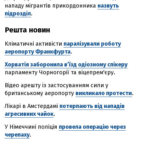
нападу мігрантів прикордонника
назвуть
підрозділ
.
Решта новин
Кліматичні активісти
паралізували роботу
аеропорту Франкфурта
.
Хорватія заборонила в’їзд одіозному спікеру
парламенту Чорногорії та віцепрем'єру.
Відео арешту із застосуванням сили у
британському аеропорту
викликало протести
.
Лікарі в Амстердамі
потерпають від нападів
агресивних чайок
.
У Німеччині поліція
провела операцію через
черепаху
.