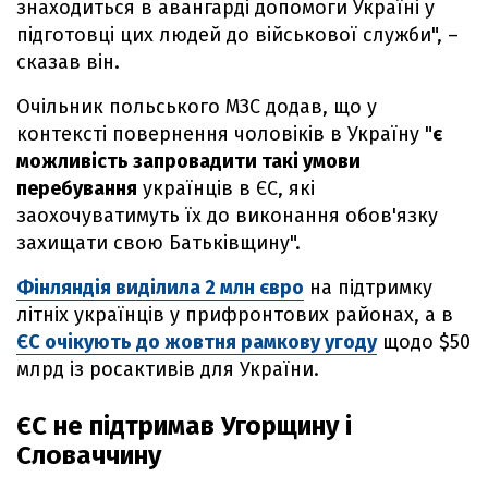
знаходиться в авангарді допомоги Україні у
підготовці цих людей до військової служби", –
сказав він.
Очільник польського МЗС додав, що у
контексті повернення чоловіків в Україну "
є
можливість запровадити такі умови
перебування
українців в ЄС, які
заохочуватимуть їх до виконання обов'язку
захищати свою Батьківщину".
Фінляндія виділила 2 млн євро
на підтримку
літніх українців у прифронтових районах, а в
ЄС очікують до жовтня рамкову угоду
щодо $50
млрд із росактивів для України.
ЄС не підтримав Угорщину і
Словаччину