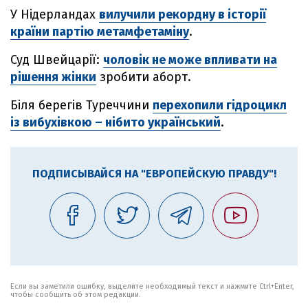
У Нідерландах
вилучили рекордну в історії
країни партію метамфетаміну
.
Суд Швейцарії:
чоловік не може впливати на
рішення жінки
зробити аборт.
Біля берегів Туреччини
перехопили гідроцикл
із вибухівкою – нібито український
.
ПОДПИСЫВАЙСЯ НА "ЕВРОПЕЙСКУЮ ПРАВДУ"!
Если вы заметили ошибку, выделите необходимый текст и нажмите Ctrl+Enter,
чтобы сообщить об этом редакции.