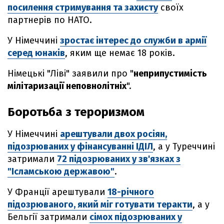
посилення стримування та захисту
своїх
партнерів по НАТО.
У Німеччині
зростає інтерес до служби в армії
серед юнаків
, яким ще немає 18 років.
Німецькі "Ліві" заявили про "
неприпустимість
мілітаризації неповнолітніх
".
Боротьба з тероризмом
У Німеччині
арештували двох росіян,
підозрюваних у фінансуванні ІДІЛ
, а у Туреччині
затримали
72 підозрюваних у зв'язках з
"Ісламською державою"
.
У Франції арештували
18-річного
підозрюваного, який міг готувати теракти
, а у
Бельгії затримали
сімох підозрюваних у