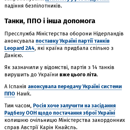
падіння безпілотників.
Танки, ППО і інша допомога
Пресслужба Міністерства оборони Нідерландів
анонсувала
поставку Україні партії танків
Leopard 2A4
, які країна придбала спільно з
Данією.
Як зазначили у відомстві, партія з 14 танків
вирушить до України
вже цього літа
.
А Іспанія
анонсувала передачу Україні системи
ППО
Hawk.
Тим часом,
Росія хоче залучити на засідання
Радбезу ООН щодо постачання зброї Україні
колишню очільницю Міністерства закордонних
справ Австрії Карін Кнайсль.