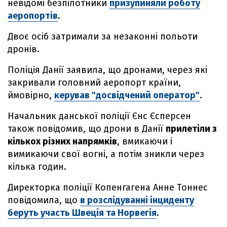
невідомі безпілотники
призупиняли роботу
аеропортів
.
Двоє осіб затримали за незаконні польоти
дронів.
Поліція Данії заявила, що дронами, через які
закривали головний аеропорт країни,
ймовірно,
керував "досвідчений оператор"
.
Начальник данської поліції Єнс Єсперсен
також повідомив, що дрони в Данії
прилетіли з
кількох різних напрямків
, вмикаючи і
вимикаючи свої вогні, а потім зникли через
кілька годин.
Директорка поліції Копенгагена Анне Тоннес
повідомила, що
в розслідуванні інциденту
беруть участь Швеція та Норвегія
.