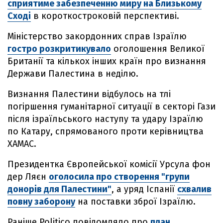
сприятиме забезпеченню миру на Близькому
Сході
в короткостроковій перспективі.
Міністерство закордонних справ Ізраїлю
гостро розкритикувало
оголошення Великої
Британії та кількох інших країн про визнання
Держави Палестина в неділю.
Визнання Палестини відбулось на тлі
погіршення гуманітарної ситуації в секторі Гази
після ізраїльського наступу та удару Ізраїлю
по Катару, спрямованого проти керівництва
ХАМАС.
Президентка Європейської комісії Урсула фон
дер Ляєн
оголосила про створення "групи
донорів для Палестини"
, а уряд Іспанії
схвалив
повну заборону
на поставки зброї Ізраїлю.
Раніше Politico повідомляло про
план