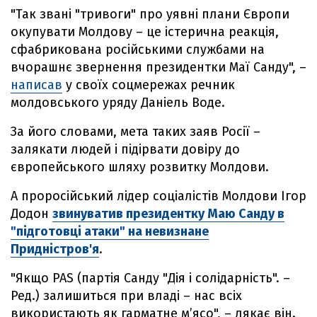
"Так звані "тривоги" про уявні плани Європи
окупувати Молдову – це істерична реакція,
сфабрикована російськими службами на
вчорашнє звернення президентки Маї Санду", –
написав
у своїх соцмережах речник
молдовського уряду Даніель Воде.
За його словами, мета таких заяв Росії –
залякати людей і підірвати довіру до
європейського шляху розвитку Молдови.
А проросійський лідер соціалістів Молдови Ігор
Додон
звинуватив президентку Маю Санду в
"підготовці атаки" на невизнане
Придністров'я
.
"Якщо PAS (партія Санду "Дія і солідарність". –
Ред.) залишиться при владі – нас всіх
використають як гарматне м’ясо", – лякає він.