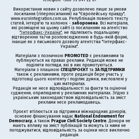
Використання новин з сайту дозволено лише за умови
посилання (гіперпосилання) на "Європейську правду",
www.eurointegration.com.ua. Републікація повного тексту
статей, інтерв'ю та колонок -
заборонена
. Всі матеріали,
які розміщені на цьому сайті із посиланням на агентство
"Інтерфакс-Україна"
, не підлягають подальшому
відтворенню та/чи розповсюдженню в будь-якій формі,
інакше як з письмового дозволу агентства "Інтерфакс-
Україна".
Матеріали з позначкою
PROMOTED
є рекламними та
публікуються на правах реклами. Редакція може не
поділяти погляди, які в них промотуються.
Матеріали з плашкою
СПЕЦПРОЄКТ
та
ЗА ПІДТРИМКИ
також є рекламними, проте редакція бере участь у
підготовці цього контенту і поділяє думки, висловлені у
цих матеріалах.
Редакція не несе відповідальності за факти та оціночні
судження, оприлюднені у рекламних матеріалах. Згідно з
українським законодавством відповідальність за зміст
реклами несе рекламодавець.
Проєкт втілюється за підтримки міжнародних донорів,
основне фінансування надає
National Endowment for
Democracy
, а також
Prague Civil Society Centre
. Донори не
мають впливу на зміст публікацій та можуть із ними не
погоджуватися, відповідальність за оцінки несе виключно
редакція.