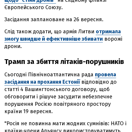
щодо "стіни дронів"
на східному фланзі
Європейського Союзу.
Засідання заплановане на 26 вересня.
Слід також додати, що армія Литви
отримала
змогу швидше й ефективніше збивати
ворожі
дрони.
Трамп за збиття літаків-порушників
Сьогодні Північноатлантична рада
провела
засідання на прохання Естонії
відповідно до
статті 4 Вашингтонського договору, щоб
обговорити і рішуче засудити небезпечне
порушення Росією повітряного простору
країни 19 вересня.
"Росія не повинна мати жодних сумнівів: НАТО і
країни-члени Альянсу використовуватимуть