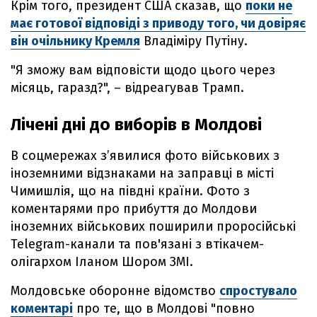
Крім того, президент США сказав, що
поки не
має готової відповіді з приводу того, чи довіряє
він очільнику Кремля
Владіміру Путіну.
"Я зможу вам відповісти щодо цього через
місяць, гаразд?", – відреагував Трамп.
Лічені дні до виборів в Молдові
В соцмережах з’явилися фото військових з
іноземними відзнаками на заправці в місті
Чимишлія, що на півдні країни. Фото з
коментарями про прибуття до Молдови
іноземних військових поширили проросійські
Telegram-канали та пов'язані з втікачем-
олігархом Іланом Шором ЗМІ.
Молдовське оборонне відомство
спростувало
коментарі
про те, що в Молдові "повно