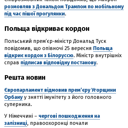
розмовляв з Дональдом Трампом по мобільному
під час пішої прогулянки
.
Польща відкриває кордон
Польський премʼєр-міністр Дональд Туск
повідомив, що опівночі 25 вересня
Польща
відкриє кордон з Білоруссю
. Міністр внутрішніх
справ
підписав відповідну постанову
.
Решта новин
Європарламент відмовив прем’єру Угорщини
Орбану
у знятті імунітету з його головного
суперника.
У Німеччині –
чергові пошкодження на
залізниці
, правоохоронці почали