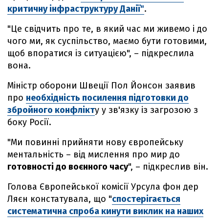
критичну інфраструктуру Данії"
.
"Це свідчить про те, в який час ми живемо і до
чого ми, як суспільство, маємо бути готовими,
щоб впоратися із ситуацією", – підкреслила
вона.
Міністр оборони Швеції Пол Йонсон заявив
про
необхідність посилення підготовки до
збройного конфлікт
у у зв'язку із загрозою з
боку Росії.
"Ми повинні прийняти нову європейську
ментальність – від мислення про мир до
готовності до воєнного часу
", – підкреслив він.
Голова Європейської комісії Урсула фон дер
Ляєн констатувала, що "
спостерігається
систематична спроба кинути виклик на наших