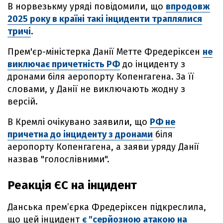
В норвезькму уряді повідомили, що
впродовж
2025 року в країні такі інциденти траплялися
тричі
.
Прем'єр-міністерка Данії Метте Фредеріксен
не
виключає причетність РФ
до інциденту з
дронами біля аеропорту Копенгагена. За її
словами, у Данії не виключають жодну з
версій.
В Кремлі очікувано заявили, що
РФ не
причетна до інциденту з дронами
біля
аеропорту Копенгагена, а заяви уряду Данії
назвав "голослівними".
Реакція ЄС на інцидент
Данська прем’єрка Фредеріксен підкреслила,
що цей інцидент
є "серйозною атакою на