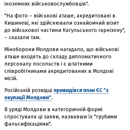
іноземних військовослужбовців".
"На фото – військові аташе, акредитовані в
Кишиневі, які здійснювали ознайомчий візит
до військової частини Кагульського гарнізону",
– сказали там.
Міноборони Молдови нагадало, що військові
аташе входять до складу дипломатичного
персоналу посольств і є штатними
співробітниками акредитованих в Молдові
місій.
Російській розвідці
привидівся план ЄС "з
окупації Молдови"
.
В уряді Молдови в категоричній формі
спростувала ці заяви, назвавши їх "грубими
фальсифікаціями".