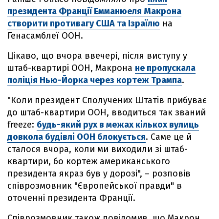
президента Франції Емманюеля Макрона
створити противагу США та Ізраїлю
на
Генасамблеї ООН.
Цікаво, що вчора ввечері, після виступу у
штаб-квартирі ООН, Макрона
не пропускала
поліція Нью-Йорка через кортеж Трампа
.
"Коли президент Сполучених Штатів прибуває
до штаб-квартири ООН, вводиться так званий
freeze:
будь-який рух в межах кількох вулиць
довкола будівлі ООН блокується
. Саме це й
сталося вчора, коли ми виходили зі штаб-
квартири, бо кортеж американського
президента якраз був у дорозі", – розповів
співрозмовник "Європейської правди" в
оточенні президента Франції.
Співрозмовник також повідомив, що Макрон