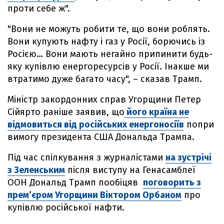
проти себе ж".
"Вони не можуть робити те, що вони роблять.
Вони купують нафту і газ у Росії, борючись із
Росією… Вони мають негайно припинити будь-
яку купівлю енергоресурсів у Росії. Інакше ми
втратимо дуже багато часу", – сказав Трамп.
Міністр закордонних справ Угорщини Петер
Сійярто раніше заявив, що
його країна не
відмовиться від російських енергоносіїв
попри
вимогу президента США Дональда Трампа.
Під час спілкування з журналістами
на зустрічі
з Зеленським
після виступу на Генасамблеї
ООН Дональд Трамп пообіцяв
поговорить з
прем’єром Угорщини Віктором Орбаном
про
купівлю російської нафти.