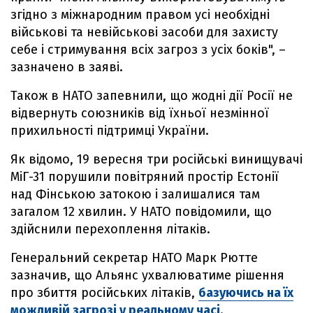
згідно з міжнародним правом усі необхідні
військові та невійськові засоби для захисту
себе і стримування всіх загроз з усіх боків", –
зазначено в заяві.
Також в НАТО запевнили, що жодні дії Росії не
відвернуть союзників від їхньої незмінної
прихильності підтримці України.
Як відомо, 19 вересня три російські винищувачі
МіГ-31 порушили повітряний простір Естонії
над Фінською затокою і залишалися там
загалом 12 хвилин. У НАТО повідомили, що
здійснили перехоплення літаків.
Генеральний секретар НАТО Марк Рютте
зазначив, що Альянс ухвалюватиме рішення
про збиття російських літаків,
базуючись на їх
можливій загрозі у реальному часі
.